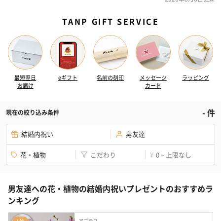
TANP GIFT SERVICE
最短翌日
eギフト
名前の刻印
メッセージ
ラッピング
お届け
カード
-
件
現在の絞り込み条件
結婚内祝い
男友達
花・植物
こだわり
0 ~ 上限なし
¥
男友達への花・植物の結婚内祝いプレゼントのおすすめラ
ンキング
アプラス