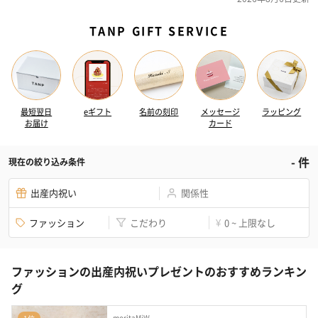
TANP GIFT SERVICE
最短翌日
eギフト
名前の刻印
メッセージ
ラッピング
お届け
カード
-
件
現在の絞り込み条件
出産内祝い
関係性
ファッション
こだわり
0 ~ 上限なし
¥
ファッションの出産内祝いプレゼントのおすすめランキン
グ
moritaMiW