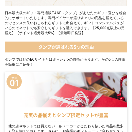
日本最大級のギフト専門通販TANP（タンプ）があなたのギフト選びを総合
的にサポートいたします。専門バイヤーが選りすぐりの商品を揃えている
のでセンスの良いおしゃれなギフトに出会えて、ギフトコンシェルジュが
いるのでネットでも安心してギフトを購入できます。【25,000点以上の品
揃え】【ポイント還元最大5%】【最短即日発送】
タンプが選ばれる5つの理由
タンプでは他のECサイトとは違った5つの特徴があります。その5つの理由
を簡単にご紹介！
充実の品揃えとタンプ限定セットが豊富
他の店やネットでは買えない、各メーカーがこだわり抜いた商品を数多
く取り揃えております。さらに、お客様のギフトシーンに合わせてタン