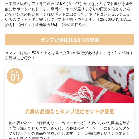
日本最大級のギフト専門通販TANP（タンプ）があなたのギフト選びを総合
的にサポートいたします。専門バイヤーが選りすぐりの商品を揃えている
のでセンスの良いおしゃれなギフトに出会えて、ギフトコンシェルジュが
いるのでネットでも安心してギフトを購入できます。【25,000点以上の品
揃え】【ポイント還元最大5%】【最短即日発送】
タンプが選ばれる5つの理由
タンプでは他のECサイトとは違った5つの特徴があります。その5つの理由
を簡単にご紹介！
充実の品揃えとタンプ限定セットが豊富
他の店やネットでは買えない、各メーカーがこだわり抜いた商品を数多
く取り揃えております。さらに、お客様のギフトシーンに合わせてタン
プがぴったりの商品を提案いたします。シーン毎に適切なタンプ限定セ
ットも数多く豊富です！