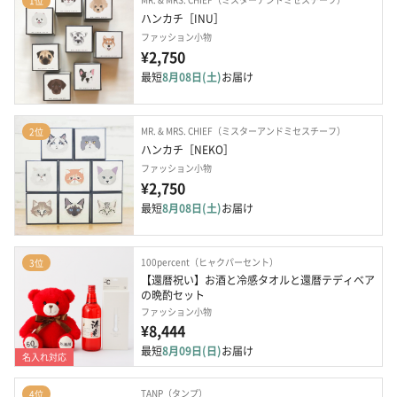
1位
ハンカチ［INU］
ファッション小物
¥2,750
最短
8月08日(土)
お届け
MR. & MRS. CHIEF（ミスターアンドミセスチーフ）
2位
ハンカチ［NEKO］
ファッション小物
¥2,750
最短
8月08日(土)
お届け
100percent（ヒャクパーセント）
3位
【還暦祝い】お酒と冷感タオルと還暦テディベア
の晩酌セット
ファッション小物
¥8,444
最短
8月09日(日)
お届け
名入れ対応
TANP（タンプ）
4位