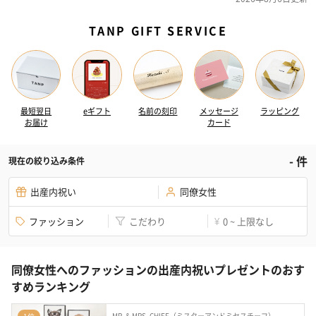
TANP GIFT SERVICE
最短翌日
eギフト
名前の刻印
メッセージ
ラッピング
お届け
カード
-
件
現在の絞り込み条件
出産内祝い
同僚女性
ファッション
こだわり
0 ~ 上限なし
¥
同僚女性へのファッションの出産内祝いプレゼントのおす
すめランキング
MR. & MRS. CHIEF（ミスターアンドミセスチーフ）