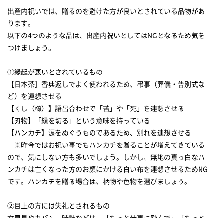
出産内祝いでは、贈るのを避けた方が良いとされている品物があ
ります。
以下の4つのような品は、出産内祝いとしてはNGとなるため気を
つけましょう。
①縁起が悪いとされているもの
【日本茶】香典返しでよく使われるため、弔事（葬儀・告別式な
ど）を連想させる
【くし（櫛）】語呂合わせで「苦」や「死」を連想させる
【刃物】「縁を切る」という意味を持っている
【ハンカチ】涙をぬぐうものであるため、別れを連想させる
※昨今ではお祝い事でもハンカチを贈ることが増えてきている
ので、気にしない方も多いでしょう。しかし、無地の真っ白なハ
ンカチは亡くなった方のお顔にかける白い布を連想させるためNG
です。ハンカチを贈る場合は、柄物や色物を選びましょう。
②目上の方には失礼とされるもの
文房具やカバン、時計などは、「もっと仕事に励んで」「もっと