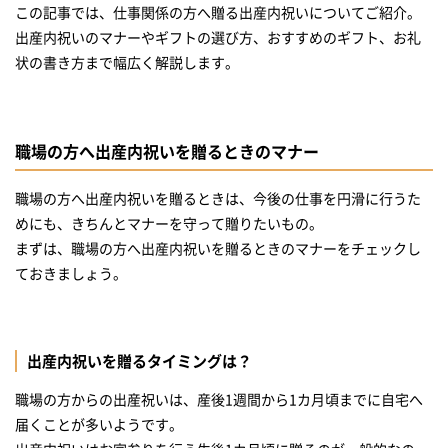
この記事では、仕事関係の方へ贈る出産内祝いについてご紹介。
想いが伝わる花束バスタオルセット
出産内祝いのマナーやギフトの選び方、おすすめのギフト、お礼
美意識の高いあの人なら絶対喜んでくれる
いつまでも続く幸せを贈る
【スイーツ】心温まるおすすめ出産内祝い
職場の方へ出産内祝いを贈るときのマナー
ピエール・エルメ・パリのラングドシャ
職場の方へ出産内祝いを贈るときは、今後の仕事を円滑に行うた
【調味料】心温まるおすすめ出産内祝い
めにも、きちんとマナーを守って贈りたいもの。
まずは、職場の方へ出産内祝いを贈るときのマナーをチェックし
ておきましょう。
出産内祝いを贈るタイミングは？
職場の方からの出産祝いは、産後1週間から1カ月頃までに自宅へ
届くことが多いようです。