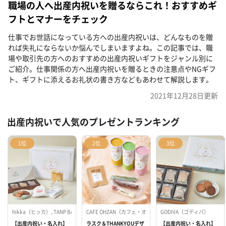
職場の人へ出産内祝いを贈るならこれ！おすすめギ
フトとマナーをチェック
仕事でお世話になっている方への出産内祝いは、どんなものを贈
れば失礼にならないか悩んでしまいますよね。この記事では、職
場や取引先の方へのおすすめの出産内祝いギフトをジャンル別に
ご紹介。仕事関係の方へ出産内祝いを贈るときの注意点やNGギフ
ト、ギフトに添えるお礼状の書き方などもあわせて解説します。
2021年12月28日
更新
出産内祝いで人気のプレゼントランキング
1位
2位
3位
hikka（ヒッカ）, TANP BABY（タンプベイビー）, GODIVA（ゴディバ）, TANP（タンプ）
CAFE OHZAN（カフェ・オウザン）, TEAtriCO（ティートリ
GODIVA（ゴディバ）
【出産内祝い・名入れ】
ラスク＆THANKYOUデザ
【出産内祝い・名入れ】