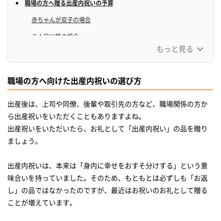
職場の方へ贈る出産内祝いの予算
赤ちゃんが双子の場合
２人目以降の場合
もっと見る
お礼状の書き方
お礼状を書くときのマナー
職場の方へ向けた出産内祝いの選び方
お礼状の構成
出産後は、上司や同僚、後輩や取引先の方など、職場関係の方か
出産内祝いにタブーなギフトとは？
ら出産祝いをいただくこともありますよね。
出産内祝いを選ぶときのポイント
出産祝いをいただいたら、お礼として「出産内祝い」の品を贈り
家族みんなで食べられるものがおすすめ
ましょう。
定番の品は少し特別なものを
出産内祝いは、本来は「身内に幸せをおすそ分けする」という意
悩んだらカタログギフトも
味合いを持っていました。そのため、もともとは必ずしも「お返
写真入りギフトは親しい方だけに
し」の品ではなかったのですが、最近はお祝いのお礼として贈る
ことが増えています。
人気の出産内祝いランキング
【バスグッズ】心温まるおすすめ出産内祝い