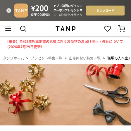
【重要】令和8年熊本地震の影響に伴うお荷物のお届け停止・遅延について
（2026年7月29日更新）
タンプホーム
>
プレゼント特集一覧
>
出産内祝い特集一覧
>
職場の人へ出