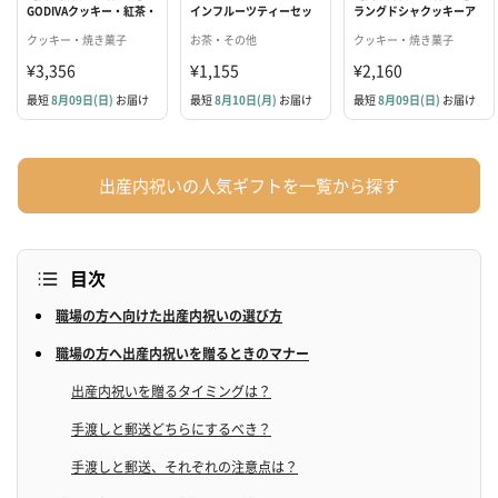
GODIVAクッキー・紅茶・
インフルーツティーセッ
ラングドシャクッキーア
花言葉ブーケセット
ト
ソートメント（18枚入）
クッキー・焼き菓子
お茶・その他
クッキー・焼き菓子
¥3,356
¥1,155
¥2,160
最短
8月09日(日)
お届け
最短
8月10日(月)
お届け
最短
8月09日(日)
お届け
出産内祝いの人気ギフトを一覧から探す
目次
職場の方へ向けた出産内祝いの選び方
職場の方へ出産内祝いを贈るときのマナー
出産内祝いを贈るタイミングは？
手渡しと郵送どちらにするべき？
手渡しと郵送、それぞれの注意点は？