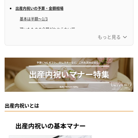
出産内祝いの予算・金額相場
基本は半額〜1/3
頂いたものの金額がわからない時
もっと見る
出産内祝いの「のし（熨斗）」のマナー
水引は紅白の蝶結び
表書きは「内祝or御祝or出産内祝」と書く
名入れは赤ちゃんの名前を
出産内祝いを「手渡し」する際の注意点
手提げ袋に入れて持っていく
事前にお相手の都合の良い日を確認する
出産内祝いとは
内祝いを渡すときに一言添える
出産内祝いを「郵送」する際の注意点
メッセージを添えて贈る