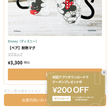
Disney（ディズニー）
【ペア】耐熱マグ
マグカップ
¥3,300
(税込)
詳細を見る
冷たい飲み物を入れると、ほっぺがピンクに変わるというかわい
らしいマグカップ。
出産内祝いの人気ギフトを一覧から探す
ペアなので二人暮らしの方はもちろん、お客さんに飲み物を出す
時用としても。