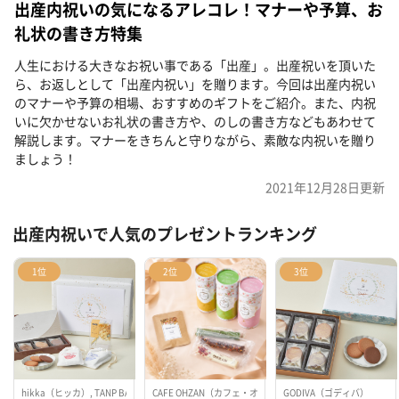
出産内祝いの気になるアレコレ！マナーや予算、お
礼状の書き方特集
人生における大きなお祝い事である「出産」。出産祝いを頂いた
ら、お返しとして「出産内祝い」を贈ります。今回は出産内祝い
のマナーや予算の相場、おすすめのギフトをご紹介。また、内祝
いに欠かせないお礼状の書き方や、のしの書き方などもあわせて
解説します。マナーをきちんと守りながら、素敵な内祝いを贈り
ましょう！
2021年12月28日
更新
出産内祝いで人気のプレゼントランキング
1位
2位
3位
hikka（ヒッカ）, TANP BABY（タンプベイビー）, GODIVA（ゴディバ）, TANP（タンプ）
CAFE OHZAN（カフェ・オウザン）, TEAtriCO（ティートリ
GODIVA（ゴディバ）