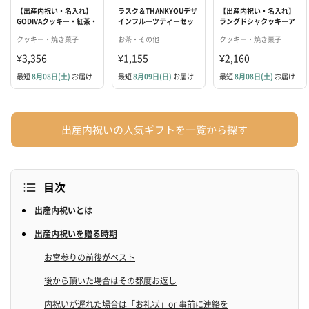
【出産内祝い・名入れ】
ラスク＆THANKYOUデザ
【出産内祝い・名入れ】
GODIVAクッキー・紅茶・
インフルーツティーセッ
ラングドシャクッキーア
花言葉ブーケセット
ト
ソートメント（18枚入）
クッキー・焼き菓子
お茶・その他
クッキー・焼き菓子
¥3,356
¥1,155
¥2,160
最短
8月08日(土)
お届け
最短
8月09日(日)
お届け
最短
8月08日(土)
お届け
出産内祝いの人気ギフトを一覧から探す
目次
出産内祝いとは
出産内祝いを贈る時期
お宮参りの前後がベスト
後から頂いた場合はその都度お返し
内祝いが遅れた場合は「お礼状」or 事前に連絡を