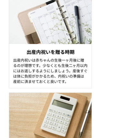
出産内祝いで避けるべきギフト
縁起が悪いもの
賞味期限の短い食べ物
出産内祝いのおすすめギフト
カリットロ～なフレンチトースト
キュートなペアマグカップ
ホテルの味をおうちでも
出産内祝いに人気のギフトランキング
出産祝いのお礼状マナー
頂いた品物への感謝の言葉
赤ちゃんの名前(読み方)・性別や名前の由来
母子の健康状態・様子
今後のお付き合いのお願い