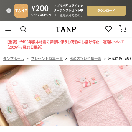
【重要】令和8年熊本地震の影響に伴うお荷物のお届け停止・遅延について
（2026年7月29日更新）
タンプホーム
>
プレゼント特集一覧
>
出産内祝い特集一覧
>
出産内祝いの