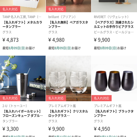
ブライダルロリポップ
ブライダルロリポップ
夫婦箸と箸置
ドレス（いちご味)
タキシード（コーラ味)
（2,420円）
（1,122円）
（1,122円）
生花
生花のブーケを同梱します。
※9-15時にご注文いただく場合、最短のお届け可能日が通常より
も1日遅くなります。