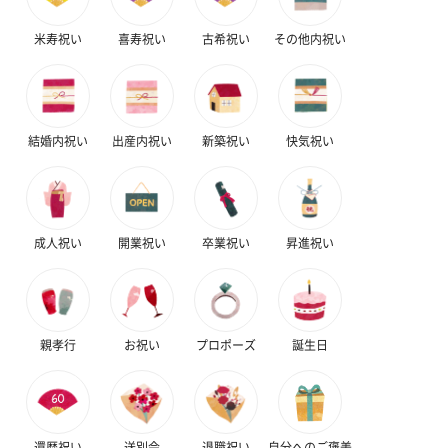
ンク）（1,760円）
ルー）（1,760円）
ワイト）（1,7
米寿祝い
喜寿祝い
古希祝い
その他内祝い
キャンドル・お香
結婚内祝い
出産内祝い
新築祝い
快気祝い
キャンドル・お香を同梱してお届けいたします。
成人祝い
開業祝い
卒業祝い
昇進祝い
フラッグカプセル：イ
フラッグカプセル：イ
ショートイン
親孝行
お祝い
プロポーズ
誕生日
ンセンススティック
ンセンススティック
（GRAPE AND
（END）（880円）
（St.OSMANTHUS）
（880円）
（880円）
還暦祝い
送別会
退職祝い
自分へのご褒美