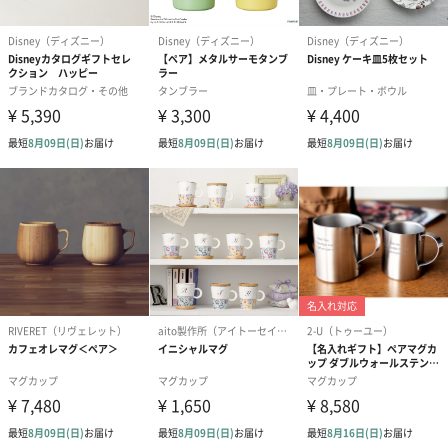
ダンボール装飾（ひま
ダンボール装飾（チュ
ダンボール装
わり）（720円）
ーリップ）（720円）
イトピンク×
ト）（580円）
紙袋
お渡し用の紙袋です。
商品に合わせたサイズをお届けします。