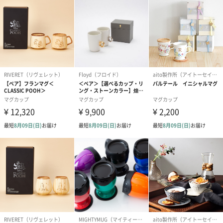
包装紙
包装紙でラッピングを施してお届けいたします。
ゴールド（リッチリボ
ピンク（リッチリボ
ライトブルー
ン）（680円）
ン）（680円）
ザ）（680円）
のしカード
商品の形質上、のしを直接添付できない商品にのし風のカードを
同梱します。
※のし下はご記入いただけません。
※カードのデザインは一部変更する場合があります。