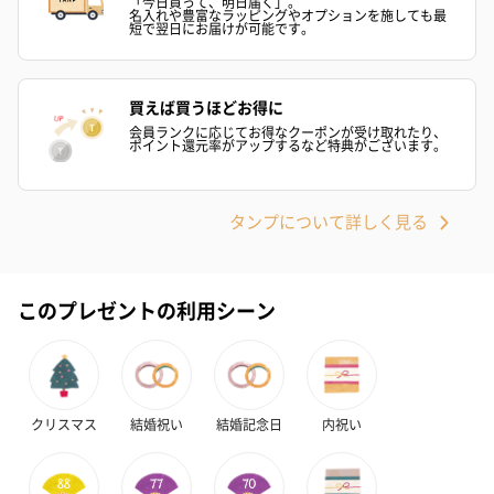
「今日買って、明日届く」。
名入れや豊富なラッピングやオプションを施しても最
短で翌日にお届けが可能です。
かき氷入浴剤4点セット
かき氷入浴剤4点セット
バスフラワー
（ブルー）（748円）
（イエロー）（748円）
【Thank you】
円）
買えば買うほどお得に
会員ランクに応じてお得なクーポンが受け取れたり、
ポイント還元率がアップするなど特典がございます。
ハンドタオル・ハンカチ
タンプについて詳しく見る
ハンドタオル・ハンカチを同梱してお届けいたします。ギフトへ
の＋αにおすすめです。
このプレゼントの利用シーン
クリスマス
結婚祝い
結婚記念日
内祝い
花束ハンドタオル（ピ
花束ハンドタオル（ブ
花束ハンドタ