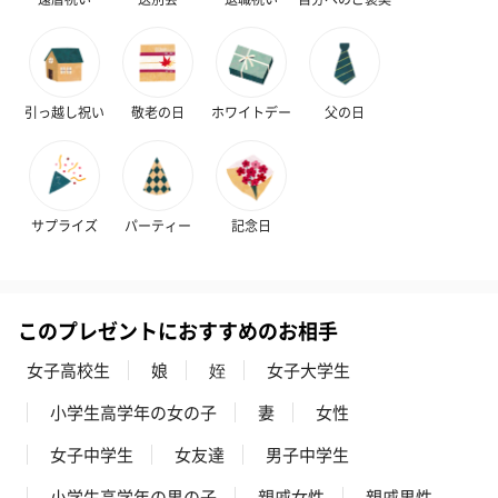
お酒
お酒を同梱してお届けいたします。
※20歳未満の方への酒類の販売はいたしません。
引っ越し祝い
敬老の日
ホワイトデー
父の日
サプライズ
パーティー
記念日
プレミアムビール イネ
酔鯨 純米吟醸 吟麗
実楽山田錦 
このプレゼントにおすすめのお相手
ディット（712円）
（704円）
酒（655円）
女子高校生
娘
姪
女子大学生
小学生高学年の女の子
妻
女性
おつまみ・その他
女子中学生
女友達
男子中学生
お酒にぴったりのおつまみ・サプリを同梱してお届けいたしま
小学生高学年の男の子
親戚女性
親戚男性