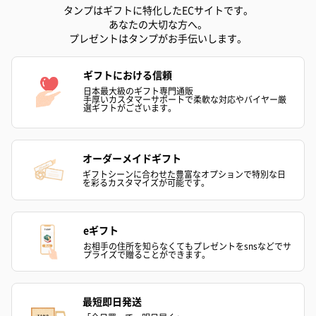
タンプはギフトに特化したECサイトです。
あなたの大切な方へ。
プレゼントはタンプがお手伝いします。
ギフトにおける信頼
日本最大級のギフト専門通販
ハンドクリーム3本セッ
シャワージェル＆ハン
シャワージェ
手厚いカスタマーサポートで柔軟な対応やバイヤー厳
ト【ありがとう】
ドクリーム（ピンクグ
ドクリーム（
選ギフトがございます。
（1,100円）
レープフルーツ）
ッシュローズ）（
（2,145円）
円）
オーダーメイドギフト
ギフトシーンに合わせた豊富なオプションで特別な日
を彩るカスタマイズが可能です。
リラックスグッズ
リラックスグッズを同梱してお届けします。
eギフト
お相手の住所を知らなくてもプレゼントをsnsなどでサ
プライズで贈ることができます。
最短即日発送