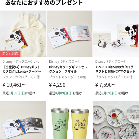
あなたにおすすめのプレゼント
#20代前半
#20代後半
#30代
#40代
原材料
耐熱ガラス（熱湯用）
サイズ
マグ：直径80mm×高さ90mm／290ml×2
箱サイズ
幅200mm×奥行115mm×高さ100mm
重量
300g
原産国
本体：中国
絵付け加工：日本
商品オプション情報
お届けボックスオプション
配送用のダンボールを装飾いたします。お相手のご住所に直接お
送りする際に人気のオプションです。お相手に直接手渡しする場
合は、紙袋との併用もおすすめです。