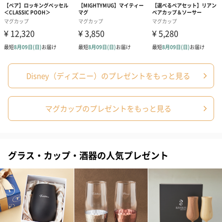
Disney（ディズニー）のプレゼントをもっと見る
結婚祝い（御結婚御
出産祝い（御出産御
内祝い_蝶結び
祝）（110円）
祝）（110円）
（110円）
マグカップのプレゼントをもっと見る
結婚祝いちょい足しギフト
結婚祝いギフトへの＋αにおすすめです。新生活を彩るギフトオプ
グラス・カップ・酒器の人気プレゼント
ションをご用意いたしました。
商品と同梱してお届けいたします。