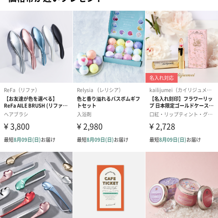
ブーケ（ピンク）
ブーケ（ブルー）
ク）（1,500円
（2,580円）
（2,580円）
ぬいぐるみ
愛らしいぬいぐるみを同梱してお届けします。
誕生日・記念日・出産祝いなどのシーンにおすすめです。
フラワーテディベア
テディベア（バニラ）
テディベア（
（2,390円）
（1,760円）
ル）（1,760円