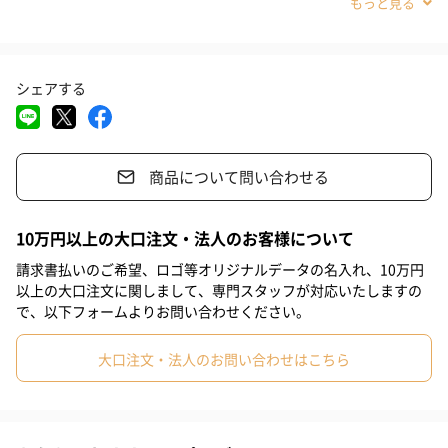
#卒業祝い
#昇進祝い
#親孝行
#お祝い
#プロポーズ
#誕生日
#還暦祝い
#送別会
#退職祝い
#自分へのご褒美
モダンデザインのミッキー＆ミニーマグ
シェアする
#引っ越し祝い
#敬老の日
#ホワイトデー
#父の日
#サプライズ
#パーティー
#記念日
#女子高校生
#娘
可愛らしさの中に落ち着きのあるデザインで、置いておくだけで
もおしゃれな一品。
商品について問い合わせる
#姪
#女子大学生
#小学生高学年の女の子
#妻
#女性
#女子中学生
#女友達
#男子中学生
#小学生高学年の男の子
ディズニーファンだけでなく、ファンでなくとも欲しくなるデザ
10万円以上の大口注文・法人のお客様について
インです。
#親戚女性
#親戚男性
#取引先女性
#取引先男性
#義父
請求書払いのご希望、ロゴ等オリジナルデータの名入れ、10万円
以上の大口注文に関しまして、専門スタッフが対応いたしますの
お子様やカップルの方が喜ぶこと間違いなしです。
#部下女性
#男子高校生
#部下男性
#甥
#妹
で、以下フォームよりお問い合わせください。
#上司男性
#彼氏
#男友達
#男性
#夫
#父親
#母親
大口注文・法人のお問い合わせはこちら
#祖父
#上司女性
#息子
#同僚女性
#同僚男性
#男子大学生
#弟
#兄
#彼女
#姉
#10代
商品詳細情報