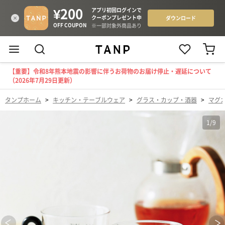
【重要】令和8年熊本地震の影響に伴うお荷物のお届け停止・遅延について
（2026年7月29日更新）
タンプホーム
>
キッチン・テーブルウェア
>
グラス・カップ・酒器
>
マグ
1
/
9