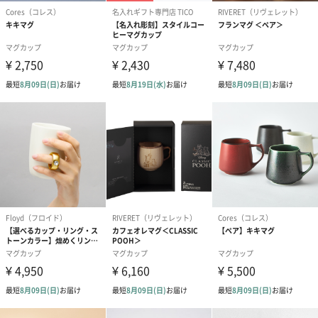
ード（680円）
ード（Thank you）ピ
Birthday ホ
ンク（680円）
刷なし）（11
ラッピング
ギフトラッピングを施してお届けいたします。
コットン巾着 【誕生
コットン巾着 【誕生
コットン巾着 
日】（グレー）M（550
日】（スモーキーピン
とう】 M（55
円）
ク）M（550円）