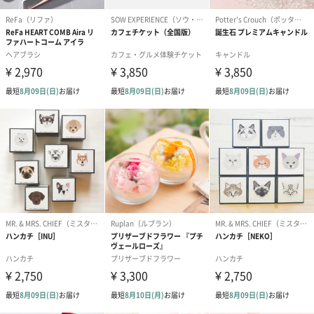
紅茶・コーヒー・スイーツ
紅茶・コーヒー・スイーツを同梱してお届けいたします。ギフト
への＋αにおすすめです。
アールグレイ（HAPPY
アールグレイティー
フルーツティー
BIRTHDAY TO YOU）
（660円）
円）
（660円）
スイーツ