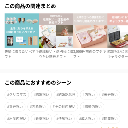
この商品の関連まとめ
冷たい飲み物をいれると、ほっぺがピンク色に変わる不思議なマ
グカップ。
耐熱性なので温かい飲み物もお楽しみいただけます。
こだわりのパッケージでお届け
夫婦に贈りたいペアギ
退職祝い・送別会に贈
3,000円前後のプチギ
結婚祝いにお
フト
りたい鉄板ギフト
フト
キャラクター
上質な雰囲気のある化粧箱にいれてお届けいたします。
この商品におすすめのシーン
人気キャラクターがモダンなライフスタイルに仲間入り
#クリスマス
#結婚祝い
#結婚記念日
#内祝い
#米寿祝い
#喜寿祝い
#古希祝い
#その他内祝い
#結婚内祝い
大人のキャラクターギフト。
#出産内祝い
#新築祝い
#快気祝い
#成人祝い
#開業祝い
大人らしさと可愛らしさを取り入れたデザインとなっています。