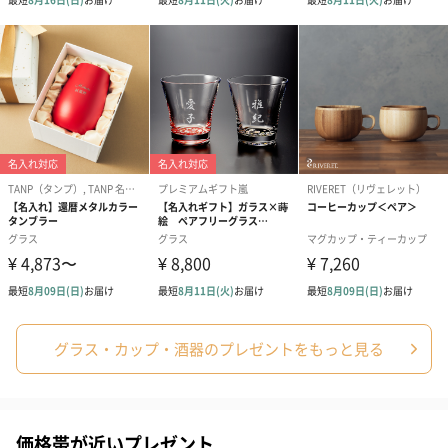
シーズンブーケ（ひま
ブーケ（ホワイトグリ
ブーケ（ピン
わり）（1,880円）
ーン）（1,650円）
（1,650円）
ドライフラワー・プリザーブドフラワー
自然のお花で作ったドライフラワー・プリザーブドフラワーを同
梱します。
一部花材が写真と異なる場合がございます。予めご了承くださ
い。パッケージに入れてお届けします。
グラス・カップ・酒器のプレゼントをもっと見る
プリザーブドフラワー
プリザーブドフラワー
アミュレット 
価格帯が近いプレゼント