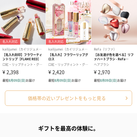
スイーツを同梱してお届けいたします。ギフトへの＋αにおすすめ
です。
ゼリーバウム カット
麦わらパンダバウム
3層デザート 
（レモン＆紅茶）（432
（バナナ味）（540円）
ェ〜国産フル
円）
り〜 3号（86
価格帯の近いプレゼントをもっと見る
スキンケアグッズ
スキンケアグッズを同梱してお届けします。
ギフトを最高の体験に。