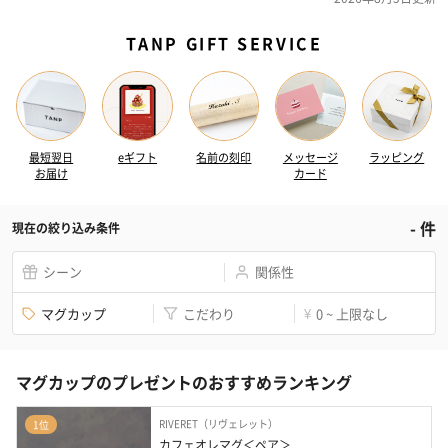
TANP GIFT SERVICE
最短翌日
eギフト
名前の刻印
メッセージ
ラッピング
お届け
カード
-
件
現在の絞り込み条件
シーン
関係性
マグカップ
こだわり
0 ~ 上限なし
¥
マグカップのプレゼントのおすすめランキング
RIVERET（リヴェレット）
1位
カフェオレマグ＜ペア＞