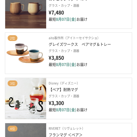
グラス・カップ・酒器
¥7,480
最短
8月07日(金)
お届け
aito製作所（アイトーセイサクショ）
2位
グレイズワークス　ペアマグ＆トレー
グラス・カップ・酒器
¥3,850
最短
8月07日(金)
お届け
Disney（ディズニー）
3位
【ペア】耐熱マグ
グラス・カップ・酒器
¥3,300
最短
8月07日(金)
お届け
RIVERET（リヴェレット）
4位
フランマグ ＜ペア＞