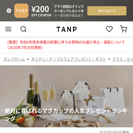
【重要】令和8年熊本地震の影響に伴うお荷物のお届け停止・遅延について
（2026年7月29日更新）
タンプホーム
>
キッチン・テーブルウェアプレゼント・ギフト
>
グラス・カ
絶対に喜ばれるマグカップの人気プレゼントランキ
ング
2026年8月5日
更新