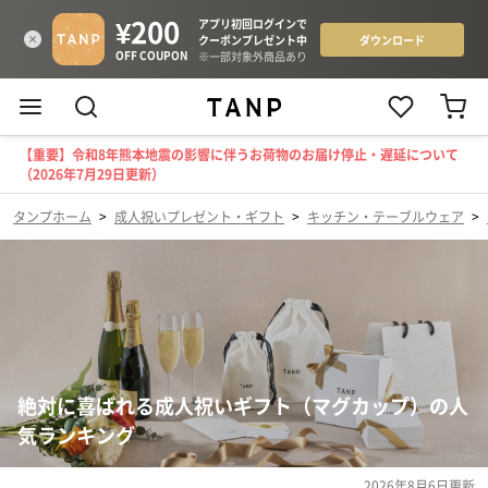
【重要】令和8年熊本地震の影響に伴うお荷物のお届け停止・遅延について
（2026年7月29日更新）
タンプホーム
>
成人祝いプレゼント・ギフト
>
キッチン・テーブルウェア
>
絶対に喜ばれる成人祝いギフト（マグカップ）の人
気ランキング
2026年8月6日
更新