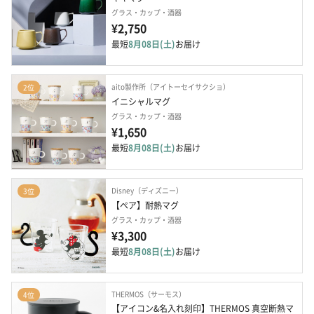
グラス・カップ・酒器
¥2,750
最短
8月08日(土)
お届け
aito製作所（アイトーセイサクショ）
2位
イニシャルマグ
グラス・カップ・酒器
¥1,650
最短
8月08日(土)
お届け
Disney（ディズニー）
3位
【ペア】耐熱マグ
グラス・カップ・酒器
¥3,300
最短
8月08日(土)
お届け
THERMOS（サーモス）
4位
【アイコン&名入れ刻印】THERMOS 真空断熱マ