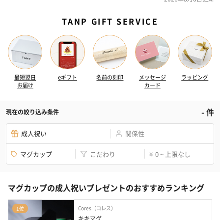
TANP GIFT SERVICE
最短翌日
eギフト
名前の刻印
メッセージ
ラッピング
お届け
カード
-
件
現在の絞り込み条件
成人祝い
関係性
マグカップ
こだわり
0 ~ 上限なし
¥
マグカップの成人祝いプレゼントのおすすめランキング
Cores（コレス）
1位
キキマグ