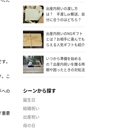
ク
出産内祝いの渡し方
は？ 手渡しor郵送、自
分に合うのはどちら？
出産内祝いのNGギフト
とは？お相手に喜んでも
らえる人気ギフトも紹介
いつから準備を始める
です。
の？出産内祝いを贈る時
期や困ったときの対処法
とは
す。こ
シーンから探す
手への
誕生日
結婚祝い
す重要
出産祝い
母の日