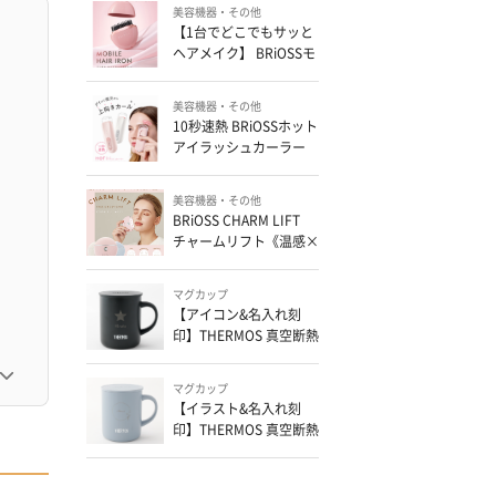
美容機器・その他
【1台でどこでもサッと
ヘアメイク】 BRiOSSモ
バイルヘアアイロン
美容機器・その他
10秒速熱 BRiOSSホット
アイラッシュカーラー
美容機器・その他
BRiOSS CHARM LIFT
チャームリフト《温感×
振動×EMS搭載の充電式
かっさ》
マグカップ
【アイコン&名入れ刻
印】THERMOS 真空断熱
マグカップ
マグカップ
【イラスト&名入れ刻
印】THERMOS 真空断熱
マグカップ