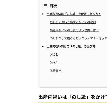
目次
出産内祝いは「のし紙」をかけて贈ろう！
のし紙の意味と出産内祝いでの役割
出産内祝いでのし紙を使う理由とは？
のし紙なしで贈るとどうなる？マナー違反
出産内祝い向けの「のし紙」の選び方
①のし
②水引
③表書き
④名入れ
「のし紙」の書き方のマナー
のし紙に記入する際の基本ルール
出産内祝いは「のし紙」をかけ
筆記用具の選び方と書き方のコツ