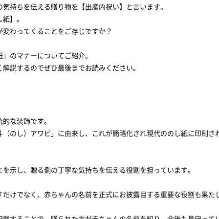
の気持ちを伝える贈り物を【出産内祝い】と言います。
し紙】。
が変わってくることをご存じですか？
紙」のマナーについてご紹介。
く解説するのでぜひ最後までお読みください。
ス
すか？
統的な装飾です。
斗（のし）アワビ」に由来し、これが簡略化され現代ののし紙に印刷さ
う
とを示し、贈る側の丁寧な気持ちを伝える役割を担っています。
すだけでなく、赤ちゃんの名前を正式にお披露目する重要な役割も果た
記載することで、贈られた方が赤ちゃんの名前を知り、今後も見守って