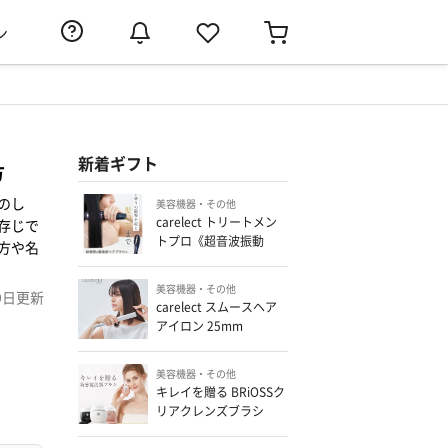
ン
新着ギフト
方
のし
美容機器・その他
carelect トリートメン
存じで
トプロ《超音波振動
方や名
×LED×トリートメント
振動》
美容機器・その他
9日
更新
carelect スムースヘア
アイロン 25mm
美容機器・その他
キレイを贈る BRiOSSク
リアクレンズブラシ