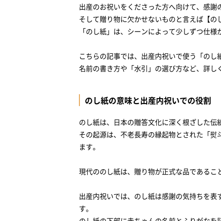
出産のお祝いをくださった方へ向けて、感謝
間違えた場合の対処法は？
そして贈り物に欠かせないものと言えば【の
「内のし」と「外のし」の使い分け方
「のし紙」は、シーンによって少しずつ仕様
「短冊のし」は失礼にあたる？
こちらの記事では、出産内祝いで使う「のし
短冊のしとは何か？通常ののしとの違い
名前の書き方や「水引」の選び方など、詳し
出産内祝いで短冊のしを使っても良いケー
よくある疑問とQ&A
のし紙の意味と出産内祝いでの役割
出産内祝いのお返しののしに名前は書きま
のし紙は、日本の贈答文化に深く根ざした伝
出産祝いの内祝いのし表書きは？
その起源は、不老長寿の縁起物とされた「熨
マナーを守った「のし紙」で出産内祝いを贈ろ
ます。
現代ののし紙は、贈り物が正式な品であるこ
出産内祝いでは、のし紙は感謝の気持ちを表
す。
のし紙の下部に赤ちゃんの名前とふりがなを