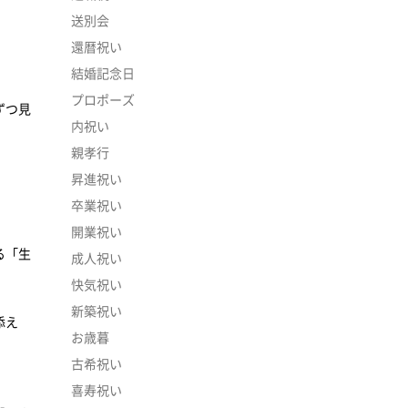
送別会
還暦祝い
結婚記念日
プロポーズ
ずつ見
内祝い
親孝行
昇進祝い
卒業祝い
開業祝い
る「生
成人祝い
快気祝い
新築祝い
添え
お歳暮
古希祝い
喜寿祝い