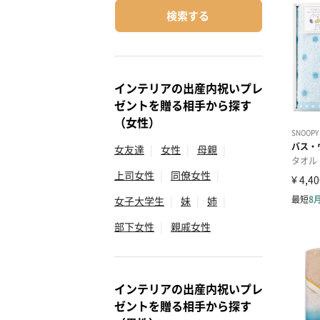
検索する
インテリアの出産内祝いプレ
ゼントを贈る相手から探す
（女性）
女友達
|
女性
|
母親
|
上司女性
|
同僚女性
|
女子大学生
|
妹
|
姉
|
部下女性
|
親戚女性
インテリアの出産内祝いプレ
ゼントを贈る相手から探す