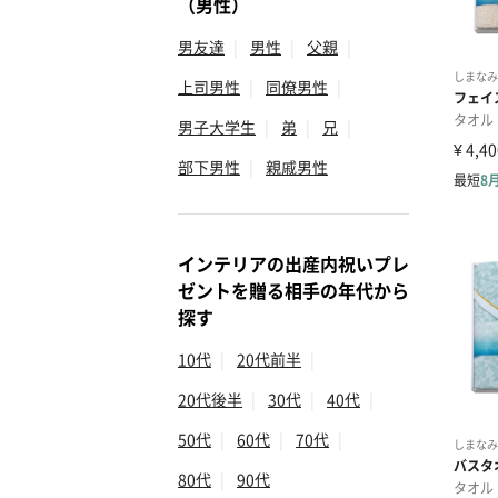
（男性）
男友達
|
男性
|
父親
|
上司男性
|
同僚男性
|
男子大学生
|
弟
|
兄
|
部下男性
|
親戚男性
インテリアの出産内祝いプレ
ゼントを贈る相手の年代から
探す
10代
|
20代前半
|
20代後半
|
30代
|
40代
|
50代
|
60代
|
70代
|
80代
|
90代