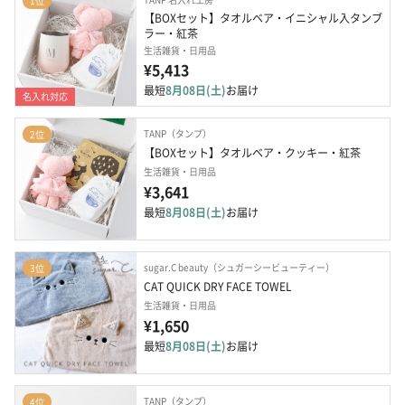
1位
【BOXセット】タオルベア・イニシャル入タンブ
ラー・紅茶
生活雑貨・日用品
¥5,413
最短
8月08日(土)
お届け
名入れ対応
TANP（タンプ）
2位
【BOXセット】タオルベア・クッキー・紅茶
生活雑貨・日用品
¥3,641
最短
8月08日(土)
お届け
sugar.C beauty（シュガーシービューティー）
3位
CAT QUICK DRY FACE TOWEL
生活雑貨・日用品
¥1,650
最短
8月08日(土)
お届け
TANP（タンプ）
4位