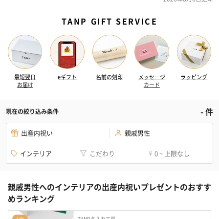
TANP GIFT SERVICE
最短翌日
eギフト
名前の刻印
メッセージ
ラッピング
お届け
カード
-
件
現在の絞り込み条件
出産内祝い
親戚男性
インテリア
こだわり
0 ~ 上限なし
¥
親戚男性へのインテリアの出産内祝いプレゼントのおすす
めランキング
TANP 名入れ工房