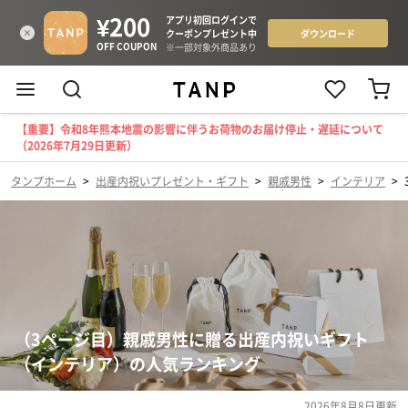
【重要】令和8年熊本地震の影響に伴うお荷物のお届け停止・遅延について
（2026年7月29日更新）
タンプホーム
>
出産内祝いプレゼント・ギフト
>
親戚男性
>
インテリア
>
（3ページ目）親戚男性に贈る出産内祝いギフト
（インテリア）の人気ランキング
2026年8月8日
更新