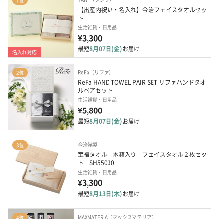
1位
【出産内祝い・名入れ】今治フェイスタオルセッ
ト
生活雑貨・日用品
¥3,300
最短
8月07日(金)
お届け
名入れ対応
ReFa（リファ）
2位
ReFa HAND TOWEL PAIR SET リファハンドタオ
ルペアセット
生活雑貨・日用品
¥5,800
最短
8月07日(金)
お届け
今治謹製
3位
至福タオル　木箱入り　フェイスタオル２枚セッ
ト　SH55030
生活雑貨・日用品
¥3,300
最短
8月13日(木)
お届け
MAXMATERIA（マックスマテリア）
4位