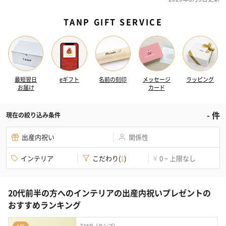
TANP GIFT SERVICE
最短翌日
eギフト
名前の刻印
メッセージ
ラッピング
お届け
カード
-
件
現在の絞り込み条件
出産内祝い
関係性
インテリア
こだわり
(
1
)
0 ~ 上限なし
¥
20代前半の方へのインテリアの出産内祝いプレゼントの
おすすめランキング
TANP（タンプ）