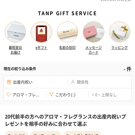
TANP GIFT SERVICE
最短翌日
eギフト
名前の刻印
メッセージ
ラッピング
お届け
カード
-
件
現在の絞り込み条件
出産内祝い
関係性
アロマ・フレ...
こだわり
(
1
)
0 ~ 上限なし
¥
20代前半の方へのアロマ・フレグランスの出産内祝いプ
レゼントを相手の好みに合わせて選ぶ