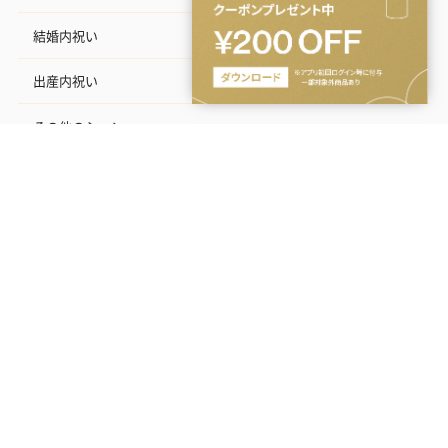
結婚内祝い
出産内祝い
その他のシーン
ご利用ガイド
ヘルプ・お問い合わせ
タンプ公式SNS
シーン・関係性
カテゴリ
こだわり
価格帯
いつまでのお届けをご希望ですか？
キーワード
シーン
キッチン・テーブルウェア
を選択中
お届けする地域
ネットでギフトを贈るなら | TANP（タンプ）