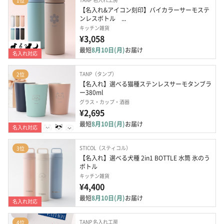
1位
【名入れ&アイコン刻印】バイカラーサーモステ
ンレスボトル　...
キッチン雑貨
¥3,058
最短
8月10日(月)
お届け
名入れ対応
TANP（タンプ）
2位
【名入れ】選べる猫種ステンレスサーモタンブラ
ー380ml
グラス・カップ・酒器
¥2,695
最短
8月10日(月)
お届け
名入れ対応
STICOL（スティコル）
3位
【名入れ】選べる犬種 2in1 BOTTLE 水筒 氷のう
ボトル
キッチン雑貨
¥4,400
最短
8月10日(月)
お届け
名入れ対応
TANP 名入れ工房
4位