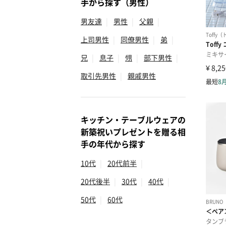
手から探す（男性）
男友達
|
男性
|
父親
|
上司男性
|
同僚男性
|
弟
|
兄
|
息子
|
甥
|
部下男性
|
取引先男性
|
親戚男性
キッチン・テーブルウェアの
新築祝いプレゼントを贈る相
手の年代から探す
10代
|
20代前半
|
20代後半
|
30代
|
40代
|
50代
|
60代