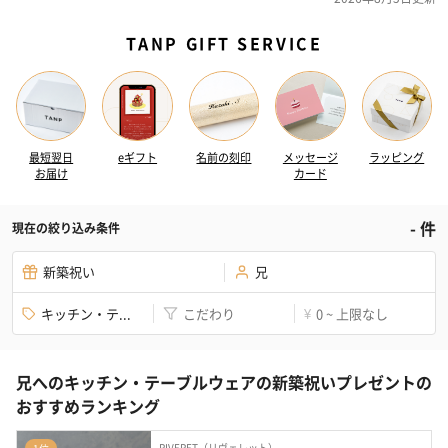
TANP GIFT SERVICE
最短翌日
eギフト
名前の刻印
メッセージ
ラッピング
お届け
カード
-
件
現在の絞り込み条件
新築祝い
兄
キッチン・テ...
こだわり
0 ~ 上限なし
¥
兄へのキッチン・テーブルウェアの新築祝いプレゼントの
おすすめランキング
RIVERET（リヴェレット）