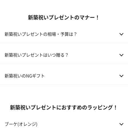
01 ギフトカタログ
新築祝いプレゼントのマナー！
02 スイーツ
03 アルコール
新築祝いプレゼントの相場・予算は？
04 キッチン
01 兄弟、姉妹
10,000～50,000円
新築祝いプレゼントはいつ贈る？
05 ハーバリウム
02 両親
10,000～50,000円
新築祝いのNGギフト
03 息子・娘
30,000～100,000円
04 伯父・伯母
3,000～10,000円
新築祝いプレゼントにおすすめのラッピング！
05 甥・姪
20,000～30,000円
ブーケ(オレンジ)
06 孫
20,000～30,000円