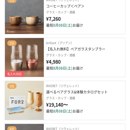
1位
コーヒーカップ＜ペア＞
グラス・カップ・酒器
¥7,260
最短
8月08日(土)
お届け
brillant（ブリアン）
2位
【名入れ無料】ペアガラスタンブラー
グラス・カップ・酒器
¥4,980
最短
8月08日(土)
お届け
名入れ対応
RIVERET（リヴェレット）
3位
選べるペアグラス&体験カタログセット
グラス・カップ・酒器
¥19,140〜
最短
8月08日(土)
お届け
RIVERET（リヴェレット）
4位