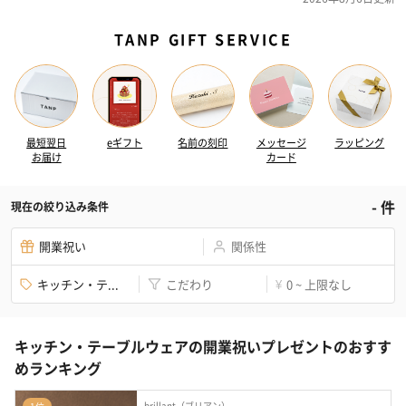
TANP GIFT SERVICE
最短翌日
eギフト
名前の刻印
メッセージ
ラッピング
お届け
カード
-
件
現在の絞り込み条件
開業祝い
関係性
キッチン・テ...
こだわり
0 ~ 上限なし
¥
キッチン・テーブルウェアの開業祝いプレゼントのおすす
めランキング
brillant（ブリアン）