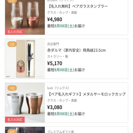
1位
【名入れ無料】ペアガラスタンブラー
グラス・カップ・酒器
¥4,980
最短
8月08日(土)
お届け
名入れ対応
兵左衛門
2位
赤ダルマ（家内安全）飛鳥曙23.5cm
カトラリー・箸
¥5,170
最短
8月08日(土)
お届け
luxe（リュクス）
3位
【ペア名入れギフト】メタルサーモロックカップ
グラス・カップ・酒器
¥3,080
最短
8月08日(土)
お届け
名入れ対応
プレミアムギフト嵐
4位