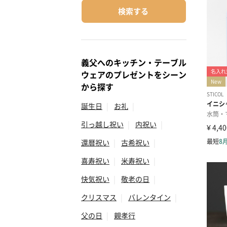
検索する
義父へのキッチン・テーブル
ウェアのプレゼントをシーン
から探す
誕生日
|
お礼
|
引っ越し祝い
|
内祝い
|
還暦祝い
|
古希祝い
|
喜寿祝い
|
米寿祝い
|
快気祝い
|
敬老の日
|
クリスマス
|
バレンタイン
|
父の日
|
親孝行