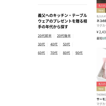
義父へのキッチン・テーブル
ウェアのプレゼントを贈る相
手の年代から探す
20代前半
|
20代後半
|
30代
|
40代
|
50代
|
60代
|
70代
|
80代
|
90代