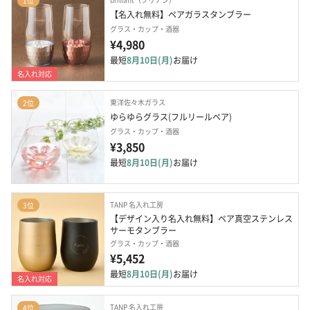
1位
【名入れ無料】ペアガラスタンブラー
グラス・カップ・酒器
¥4,980
最短
8月10日(月)
お届け
名入れ対応
東洋佐々木ガラス
2位
ゆらゆらグラス(フルリールペア)
グラス・カップ・酒器
¥3,850
最短
8月10日(月)
お届け
TANP 名入れ工房
3位
【デザイン入り名入れ無料】ペア真空ステンレス
サーモタンブラー
グラス・カップ・酒器
¥5,452
最短
8月10日(月)
お届け
名入れ対応
TANP 名入れ工房
4位