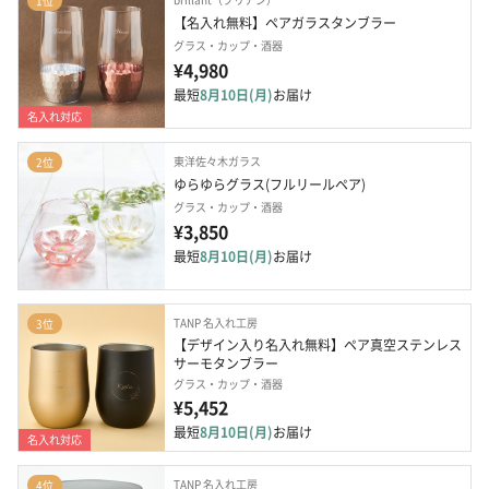
1位
【名入れ無料】ペアガラスタンブラー
グラス・カップ・酒器
¥4,980
最短
8月10日(月)
お届け
名入れ対応
東洋佐々木ガラス
2位
ゆらゆらグラス(フルリールペア)
グラス・カップ・酒器
¥3,850
最短
8月10日(月)
お届け
TANP 名入れ工房
3位
【デザイン入り名入れ無料】ペア真空ステンレス
サーモタンブラー
グラス・カップ・酒器
¥5,452
最短
8月10日(月)
お届け
名入れ対応
TANP 名入れ工房
4位