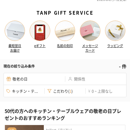
TANP GIFT SERVICE
最短翌日
eギフト
名前の刻印
メッセージ
ラッピング
お届け
カード
-
件
現在の絞り込み条件
敬老の日
関係性
キッチン・テ...
こだわり
(
1
)
0 ~ 上限なし
¥
50代の方へのキッチン・テーブルウェアの敬老の日プレ
ゼントのおすすめランキング
brillant（ブリアン）