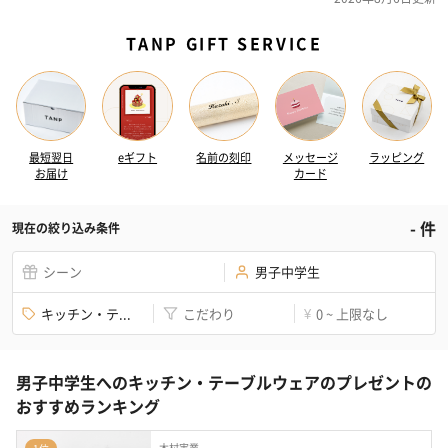
TANP GIFT SERVICE
最短翌日
eギフト
名前の刻印
メッセージ
ラッピング
お届け
カード
-
件
現在の絞り込み条件
シーン
男子中学生
キッチン・テ...
こだわり
0 ~ 上限なし
¥
男子中学生へのキッチン・テーブルウェアのプレゼントの
おすすめランキング
木村実業