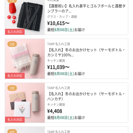
1位
【還暦祝い】名入れ甚平とゴルフボールと還暦タ
ンブラーのア...
グラス・カップ・酒器
¥10,615〜
最短
8月08日(土)
お届け
名入れ対応
TANP 名入れ工房
2位
【名入れ】冬のお出かけセット（サーモボトル・
カシミヤ100%...
キッチン雑貨
¥11,039〜
最短
8月08日(土)
お届け
名入れ対応
TANP 名入れ工房
3位
【名入れ】冬のお出かけセット（サーモボトル・
ハンカチ）
キッチン雑貨
¥4,408
最短
8月08日(土)
お届け
名入れ対応
TANP 名入れ工房
4位