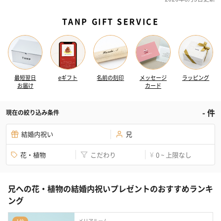
TANP GIFT SERVICE
最短翌日
eギフト
名前の刻印
メッセージ
ラッピング
お届け
カード
-
件
現在の絞り込み条件
結婚内祝い
兄
花・植物
こだわり
0 ~ 上限なし
¥
兄への花・植物の結婚内祝いプレゼントのおすすめランキ
ング
メリアルーム