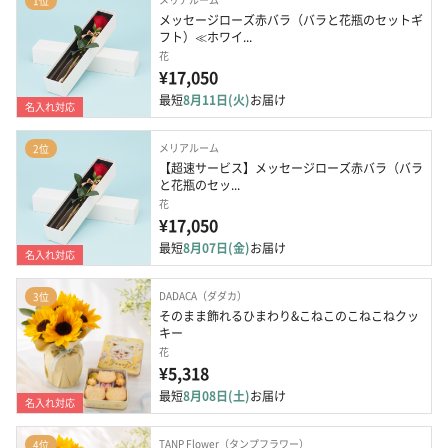
1位
メッセージローズ赤バラ（バラと花瓶のセットギ
フト）≪ホワイ...
花
¥17,050
最短
8月11日(火)
お届け
名入れ対応
メリアルーム
2位
【超速サービス】メッセージローズ赤バラ（バラ
と花瓶のセッ...
花
¥17,050
最短
8月07日(金)
お届け
名入れ対応
DADACA（ダダカ）
3位
そのまま飾れるひまわり&こねこのこねこねクッ
キー
花
¥5,318
最短
8月08日(土)
お届け
名入れ対応
TANP Flower（タンプフラワー）
4位