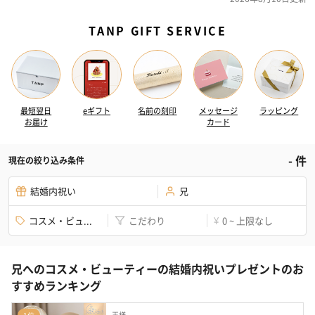
TANP GIFT SERVICE
最短翌日
eギフト
名前の刻印
メッセージ
ラッピング
お届け
カード
-
件
現在の絞り込み条件
結婚内祝い
兄
コスメ・ビュ...
こだわり
0 ~ 上限なし
¥
兄へのコスメ・ビューティーの結婚内祝いプレゼントのお
すすめランキング
王様