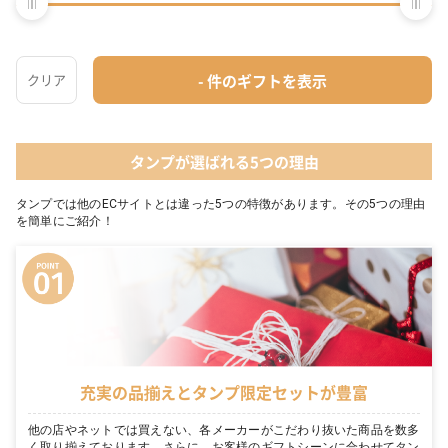
日本最大級のギフト専門通販TANP（タンプ）があなたのギフト選びを総合
的にサポートいたします。専門バイヤーが選りすぐりの商品を揃えている
のでセンスの良いおしゃれなギフトに出会えて、ギフトコンシェルジュが
いるのでネットでも安心してギフトを購入できます。【25,000点以上の品
揃え】【ポイント還元最大5%】【最短即日発送】
タンプが選ばれる5つの理由
タンプでは他のECサイトとは違った5つの特徴があります。その5つの理由
を簡単にご紹介！
充実の品揃えとタンプ限定セットが豊富
他の店やネットでは買えない、各メーカーがこだわり抜いた商品を数多
く取り揃えております。さらに、お客様のギフトシーンに合わせてタン