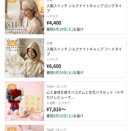
1位
入眠スイッチ シルクナイトキャップ ロングタイ
プ
ヘアケア
¥4,400
最短
8月29日(土)
お届け
王様
2位
入眠スイッチ シルクナイトキャップ フードタイ
プ
ヘアケア
¥6,600
最短
8月29日(土)
お届け
TANP（タンプ）
3位
心と身体を癒すバスボムと生花バラセット（※今
だけレビューで...
入浴剤・バスケア
¥7,810〜
最短
8月15日(土)
お届け
TANP（タンプ）
4位