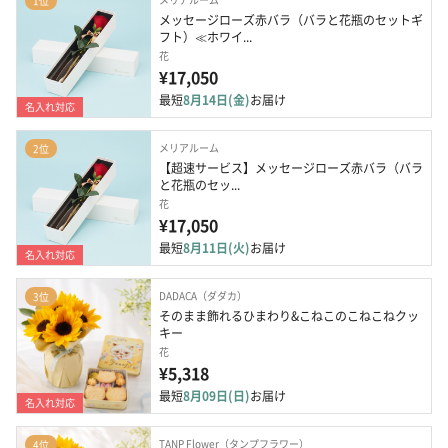
1位
メッセージローズ赤バラ（バラと花瓶のセットギ
フト）≪ホワイ...
花
¥17,050
最短
8月14日(金)
お届け
名入れ対応
メリアルーム
2位
【超速サービス】メッセージローズ赤バラ（バラ
と花瓶のセッ...
花
¥17,050
最短
8月11日(火)
お届け
名入れ対応
DADACA（ダダカ）
3位
そのまま飾れるひまわり&こねこのこねこねクッ
キー
花
¥5,318
最短
8月09日(日)
お届け
名入れ対応
TANP Flower（タンプフラワー）
4位