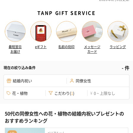
TANP GIFT SERVICE
最短翌日
eギフト
名前の刻印
メッセージ
ラッピング
お届け
カード
-
件
現在の絞り込み条件
結婚内祝い
同僚女性
花・植物
こだわり
(
1
)
0 ~ 上限なし
¥
50代の同僚女性への花・植物の結婚内祝いプレゼントの
おすすめランキング
メリアルーム