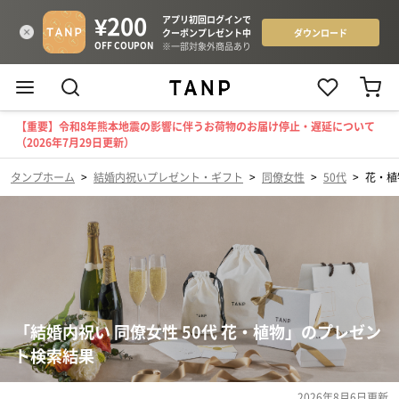
【重要】令和8年熊本地震の影響に伴うお荷物のお届け停止・遅延について
（2026年7月29日更新）
タンプホーム
>
結婚内祝いプレゼント・ギフト
>
同僚女性
>
50代
>
花・植
「結婚内祝い 同僚女性 50代 花・植物」のプレゼン
ト検索結果
2026年8月6日
更新