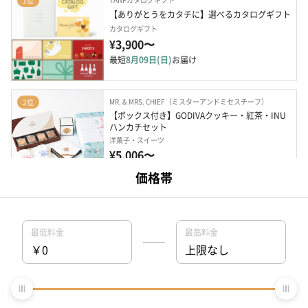
1位
【ありがとうをカタチに】選べるカタログギフト
カタログギフト
¥3,900〜
最短
8月09日(日)
お届け
MR. & MRS. CHIEF（ミスターアンドミセスチーフ）
2位
【ボックス付き】GODIVAクッキー・紅茶・INU
ハンカチセット
洋菓子・スイーツ
¥5,006〜
最短
8月09日(日)
お届け
ル・ボヌール パリス
3位
【お祝いスイーツ】縁起果実 金の寿苺
和菓子
¥1,728
最短
8月10日(月)
お届け
TANPカタログギフト
4位