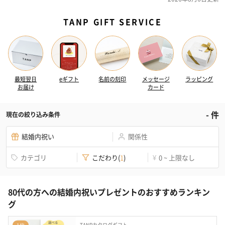
TANP GIFT SERVICE
最短翌日
eギフト
名前の刻印
メッセージ
ラッピング
お届け
カード
-
件
現在の絞り込み条件
結婚内祝い
関係性
カテゴリ
こだわり
(
1
)
0 ~ 上限なし
¥
80代の方への結婚内祝いプレゼントのおすすめランキン
グ
TANPカタログギフト