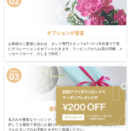
オプションが豊富
お客様のご要望に合わせ、タンプ専門スタッフが1つ1つ手作業で丁寧
にデコレーションさせていただきます。ラッピングからお花の同梱、メ
ッセージカード、のしまで対応！
最短翌日お届け
名入れや豊富なラッピング、そのまま渡せる完璧な装飾を たくさん選
択しても最短で翌日にお届けが可能です。「今日買って、明日届く」。
そんなタンプのお手軽さをぜひご体感ください。