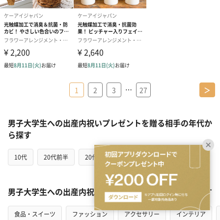
…
1
2
3
27
＞
男子大学生への出産内祝いプレゼントを贈る相手の年代か
ら探す
10代
20代前半
20代後半
男子大学生への出産内祝いプレゼントをカテゴリから探す
食品・スイーツ
ファッション
アクセサリー
インテリア