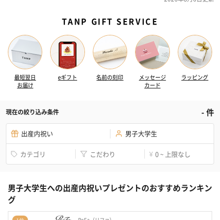
TANP GIFT SERVICE
最短翌日
eギフト
名前の刻印
メッセージ
ラッピング
お届け
カード
-
件
現在の絞り込み条件
出産内祝い
男子大学生
カテゴリ
こだわり
0 ~ 上限なし
¥
男子大学生への出産内祝いプレゼントのおすすめランキン
グ
ReFa（リファ）