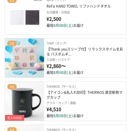
1位
ReFa HAND TOWEL リファハンドタオル
生活雑貨・日用品
¥2,500
最短
8月08日(土)
お届け
TANP（タンプ）
2位
【Thank youスリーブ付】リラックスタイムを彩
る バスボムギ...
入浴剤・バスケア
¥2,860〜
最短
8月08日(土)
お届け
THERMOS（サーモス）
3位
【アイコン&名入れ刻印】THERMOS 真空断熱マ
グカップ
グラス・カップ・酒器
¥4,510
最短
8月08日(土)
お届け
名入れ対応
THERMOS（サーモス）
4位