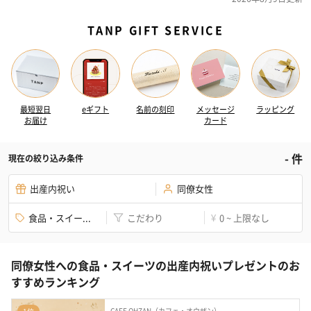
TANP GIFT SERVICE
最短翌日
eギフト
名前の刻印
メッセージ
ラッピング
お届け
カード
-
件
現在の絞り込み条件
出産内祝い
同僚女性
食品・スイー...
こだわり
0 ~ 上限なし
¥
同僚女性への食品・スイーツの出産内祝いプレゼントのお
すすめランキング
CAFE OHZAN（カフェ・オウザン）