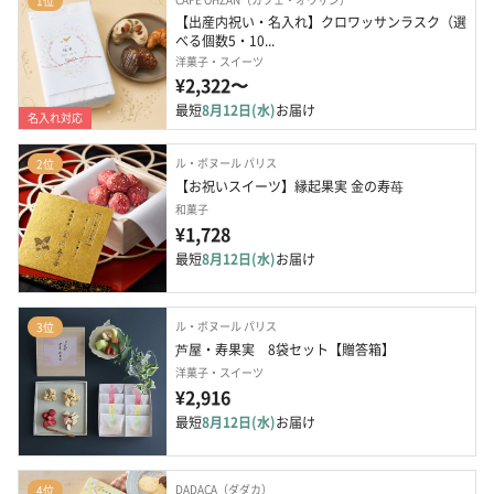
1位
【出産内祝い・名入れ】クロワッサンラスク（選
べる個数5・10...
洋菓子・スイーツ
¥2,322〜
最短
8月12日(水)
お届け
名入れ対応
ル・ボヌール パリス
2位
【お祝いスイーツ】縁起果実 金の寿苺
和菓子
¥1,728
最短
8月12日(水)
お届け
ル・ボヌール パリス
3位
芦屋・寿果実　8袋セット【贈答箱】
洋菓子・スイーツ
¥2,916
最短
8月12日(水)
お届け
DADACA（ダダカ）
4位