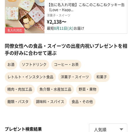
【缶に名入れ可能】こねこのこねこねクッキー缶 
（Love・Happ...
洋菓子・スイーツ
¥2,138〜
最短
8月11日(火)
お届け
名入れ対応
同僚女性への食品・スイーツの出産内祝いプレゼントを相
手の好みに合わせて選ぶ
お酒
ソフトドリンク
コーヒー・お茶
レトルト・インスタント食品
洋菓子・スイーツ
和菓子
精肉・肉加工品
魚介類・水産加工品
野菜・果物
麺類・パスタ
調味料・スパイス
食品・その他
プレゼント検索結果