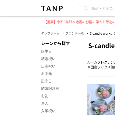
【重要】令和8年熊本地震の影響に伴うお荷物のお
>
>
タンプホーム
ブランド一覧
S-candle w
シーンから探す
S-can
誕生日
結婚祝い
ルームフレグラン
出産祝い
や国産ワックス使
お中元
記念日
結婚記念日
お礼
法人
入学祝い