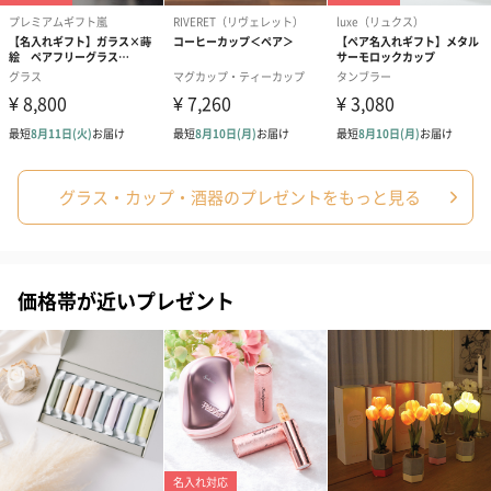
結婚祝い（御結婚御
出産祝い（御出産御
内祝い_蝶結び
グラス・カップ・酒器のプレゼントをもっと見る
祝）（110円）
祝）（110円）
（110円）
生花
価格帯が近いプレゼント
生花のブーケを同梱します。
※9-15時にご注文いただく場合、最短のお届け可能日が通常より
も1日遅くなります。