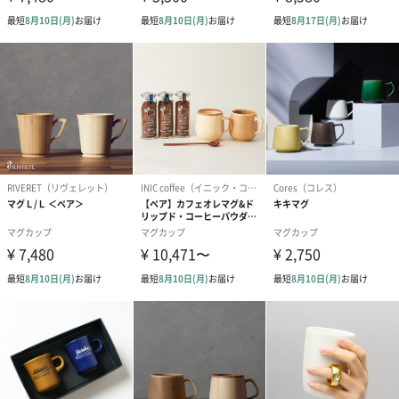
そのほかのコラボギフトセットBOXはこちらから
「MERY&」とのギフトセットBOXは全部で3種類。
どれも「MERY&」メンバーのリアルな声から生まれた、本当にも
らって嬉しいギフトセットなので
ぜひ下のボタンからチェックしてみてください！
※紙パッキンの色が画像と異なる場合がございます。
ギフトセットBOXをもっとみる
商品詳細情報
原材料
【イニシャルマグ】