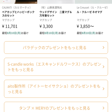
【オリジナルサシェ_ティータイムセット】
52g
製造国
【イニシャルマグ】
マグ：中国
木フタ：ベトナム
【メッセージプレート入り砂時計】
中国
パラデックのプレゼントをもっと見る
【オリジナルサシェ_ティータイムセット】
日本
備考
【オリジナルサシェ_ティータイムセット】
S-candle works（エスキャンドルワークス）のプレゼン
「蜜蝋」は航空危険物に含まれるため航空機に搭載す
トをもっと見る
ることができません。
そのため離島などの航空便を使用する地域にお住まい
のかたへお届けの場合は、船便に変更するため1週間前
後お届けが遅くなる可能性がございます。
aito製作所（アイトーセイサクショ）のプレゼントをも
っと見る
商品オプション情報
タンプ × MERYのプレゼントをもっと見る