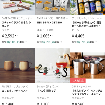
今回、ギフトセットBOX限定のオリジナルサシェとコースター風
カードを作成。
ここでしか買えないオリジナルのオプションで、贈り物に欠かせ
ない特別感も演出することができます。
サシェは、蜜蝋をブレンドしたワックスにアロマオイルとドライ
フラワーを詰め込んだホームフレグランス。
クローゼットや、玄関、洗面所などに置いて香りを楽しむことが
できます。
※ 車内など高温になる場所や、直射日光の当たる場所でのご使用
はお控えください。
※ 衣類や家具に直接当たらないようにご使用ください。
※ サシェの中のお花は季節によって変更になる可能性がありま
す。