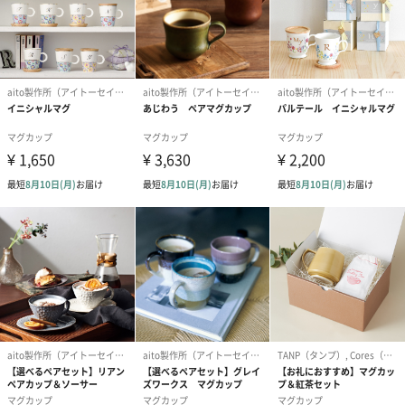
PCやスマートフォンから離れる時間をつくる「デジタルデトック
ス」がテーマのギフトBOX。
テレワークやオンライン授業が普及する今、
イニシャル入りの華やかなマグカップや、
インテリアとしてもおしゃれな砂時計は合間の休憩時間も優雅に
彩ってくれます。
イニシャル入りの華やかなマグカップ
ゴールドのイニシャルと、ダイアン・ハリソンのキュートな花柄
のマグカップは、天然木を使ったコースターにもなるフタが付い
ています。