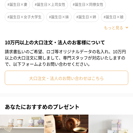
#誕生日×妻
#誕生日×上司女性
#誕生日×同僚女性
#誕生日×女子大学生
#誕生日×妹
#誕生日×姉
#誕生日×娘
#誕生日×部下女性
#誕生日×親戚女性
#誕生日×女子高校生
10万円以上の大口注文・法人のお客様について
#お祝い
#お礼
#記念日
#パーティー
#サプライズ
請求書払いのご希望、ロゴ等オリジナルデータの名入れ、10万円
女性向けメディア「MERY」の運営するオンラインファンコミュニ
#クリスマス
#ホワイトデー
#自分へのご褒美
#結婚祝い
以上の大口注文に関しまして、専門スタッフが対応いたしますの
ティ「MERY&」とタンプが初のコラボレーション。
で、以下フォームよりお問い合わせください。
#送別会
#彼女
#女友達
#女性
#妻
#上司女性
自宅で過ごす時間が増える中、「気分を高められる習慣づくりの
きっかけになるようなギフトをつくりたい」という想いをベース
大口注文・法人のお問い合わせはこちら
#同僚女性
#女子大学生
#妹
#姉
#娘
#部下女性
に「MERY&」のコミュニティのメンバーとワークショップを開催
し、3種類のギフトセットを企画しました。
#親戚女性
#女子高校生
#10代
#20代前半
#20代後半
#30代
あなたにおすすめのプレゼント
「デジタルデトックス」がテーマのギフトBOX