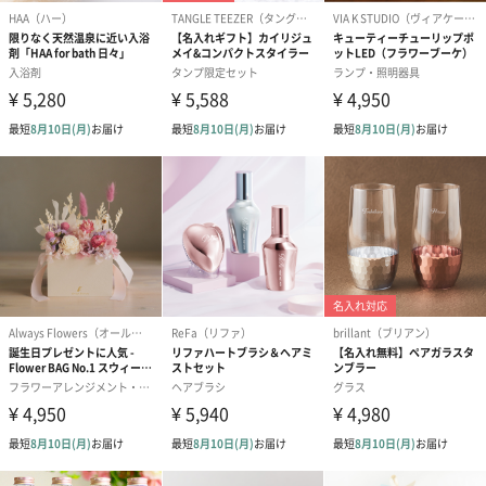
シーズンブーケ（ひま
ブーケ（ホワイトグリ
ブーケ（ピン
わり）（1,880円）
ーン）（1,650円）
（1,650円）
ぬいぐるみ
愛らしいぬいぐるみを同梱してお届けします。
誕生日・記念日・出産祝いなどのシーンにおすすめです。
フラワーテディベア
テディベア（バニラ）
テディベア（