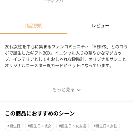
ーティング）
商品説明
レビュー
20代女性を中心に集まるファンコミュニティ「MERY&」とのコラ
ボで誕生したギフトBOX。イニシャル入りの華やかなマグカッ
プ、インテリアとしてもおしゃれな砂時計、オリジナルサシェと
オリジナルコースター風カードがセットになっています。
自信をもって贈れる、新しい“好き”のきっかけになるギ
フト
もっと見る
この商品におすすめのシーン
#誕生日
#誕生日×彼女
#誕生日×女友達
#誕生日×女性