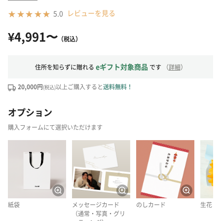
レビューを見る
5.0
¥4,991〜
（税込）
eギフト対象商品
住所を知らずに贈れる
です
（
詳細
）
20,000円
以上ご購入すると
送料無料！
(税込)
オプション
購入フォームにて選択いただけます
紙袋
メッセージカード
のしカード
生花
（通常・写真・グリ