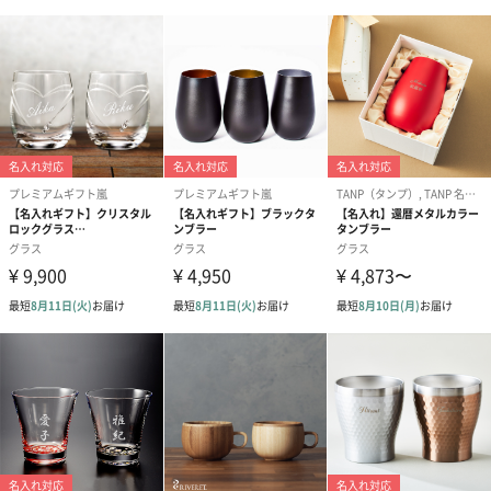
す。
写真付きメッセージカ
写真付きメッセージカ
【誕生日】Hap
ード（680円）
ード（Thank you）ピ
Birthday ホ
ンク（680円）
刷なし）（11
のしカード
商品の形質上、のしを直接添付できない商品にのし風のカードを
同梱します。
※のし下はご記入いただけません。
※カードのデザインは一部変更する場合があります。