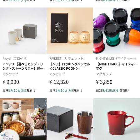
【オリジナルサシェ_ティータイムセット】
Find your favorite.タグ付き/説明書
パッケージ外
【イニシャルマグ】
装
化粧箱
【メッセージプレート入り砂時計】
直方体紙箱
【オリジナルサシェ_ティータイムセット】
クリスタルボックス
パッケージサ
【イニシャルマグ】
イズ
115mm・95mm・123mm
【メッセージプレート入り砂時計】
長さ75mm・幅75mm・高さ145mm
【オリジナルサシェ_ティータイムセット】
長さ85mm・幅85mm・高さ25mm
全体重量
【イニシャルマグ】
350g
【メッセージプレート入り砂時計】
88g