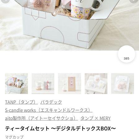
TANP（タンプ）
パラデック
S-candle works（エスキャンドルワークス）
aito製作所（アイトーセイサクショ）
タンプ × MERY
ティータイムセット 〜デジタルデトックスBOX〜
マグカップ