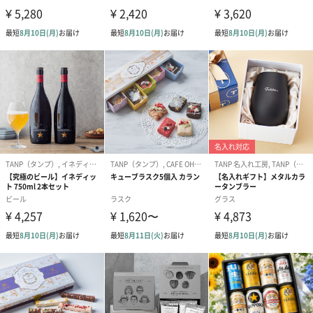
※電子レンジや食洗機は使用できません。
※イニシャル「K」のみ既に販売終了しています。
インテリアとしてもおしゃれな砂時計
茶葉の抽出に活用したい砂時計。お茶の抽出時間を計るのにぴっ
たりな３分計でティータイムを可憐に彩ります。
※ 時間はあくまで目安です。砂時計の性質上、正確な時間の計測
には向いていません。
サシェとオリジナルコースター風カード