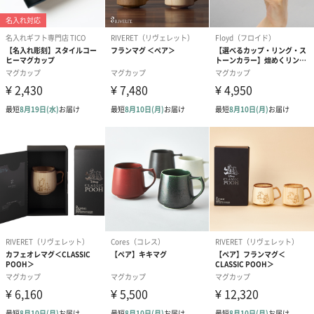
マグ：磁器
木フタ：天然木
【メッセージプレート入り砂時計】
ガラス、金属
本体サイズ
【イニシャルマグ】
Φ90mm・高さ105mm
【メッセージプレート入り砂時計】
長さ51mm・幅51mm・高さ120mm
【オリジナルサシェ_ティータイムセット】
直径70mm・高さ25mm
本体重量
【イニシャルマグ】
重さ：200g/内容量：430ml
【メッセージプレート入り砂時計】
56g
【オリジナルサシェ_ティータイムセット】
30g
パッケージ内
【メッセージプレート入り砂時計】
同梱物
説明書