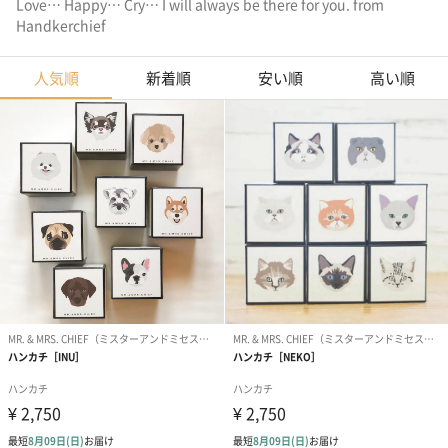
Love… Happy… Cry… I will always be there for you. from
Handkerchief
人気順
新着順
安い順
高い順