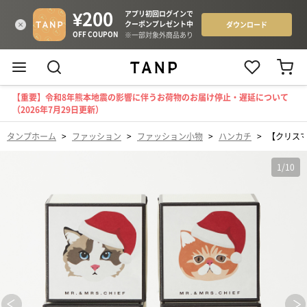
【重要】令和8年熊本地震の影響に伴うお荷物のお届け停止・遅延について
（2026年7月29日更新）
タンプホーム
>
ファッション
>
ファッション小物
>
ハンカチ
>
【クリスマ
1
/
10