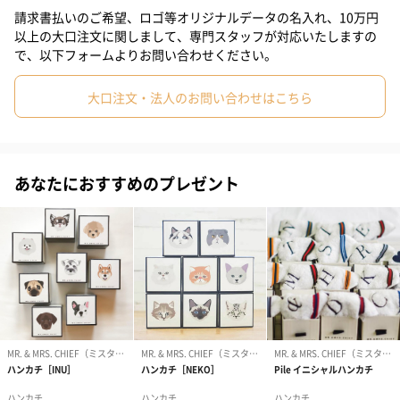
ケージが登場。
#妻
#父親
#母親
#彼女
#祖父
#上司女性
請求書払いのご希望、ロゴ等オリジナルデータの名入れ、10万円
正方形のコロンとしたボックスには、タオルと同じ猫ちゃんがプ
以上の大口注文に関しまして、専門スタッフが対応いたしますの
#上司男性
#同僚女性
#同僚男性
#男子大学生
リントされています。
で、以下フォームよりお問い合わせください。
愛猫家の方はもちろん、相手の好きなモチーフを選ぶのも楽しみ
#女子大学生
#弟
#10代
#20代前半
#20代後半
#30代
のひとつ。
大口注文・法人のお問い合わせはこちら
ボックスを並べて飾っても可愛いです。
#40代
#50代
#60代
#70代
#80代
#90代
あなたにおすすめのプレゼント
オリジナルのマイクロファイバーボア
肌触りよく、油汚れも取れる
オリジナルのマイクロファイバーボアは、ふわふわでとても肌触
りが良いです。水の吸収力が高く乾きも早いので、持ち運びにも
便利です。
さらに油分も取り除くため、眼鏡やスマートフォンなどの油汚れ
もきれいにします。