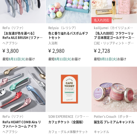
ゼリーバウム カット
麦わらパンダバウム
3層デザート 
（レモン＆紅茶）（432
（バナナ味）（540円）
ェ〜国産フル
円）
り〜 3号（86
スキンケアグッズ
スキンケアグッズを同梱してお届けします。
ハンドクリーム3本セッ
シャワージェル＆ハン
シャワージェ
ト【ありがとう】
ドクリーム（ピンクグ
ドクリーム（
（1,100円）
レープフルーツ）
ッシュローズ）（