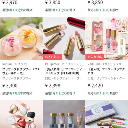
（2,145円）
円）
リラックスグッズ
リラックスグッズを同梱してお届けします。
かき氷入浴剤4点セット
かき氷入浴剤4点セット
バスフラワー
（ブルー）（748円）
（イエロー）（748円）
【Thank you】
円）