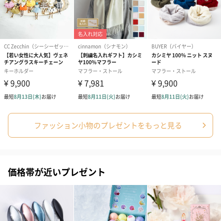
アールグレイ（HAPPY
アールグレイティー
フルーツティー
BIRTHDAY TO YOU）
（660円）
円）
（660円）
スイーツ
ファッション小物のプレゼントをもっと見る
スイーツを同梱してお届けいたします。ギフトへの＋αにおすすめ
です。
価格帯が近いプレゼント