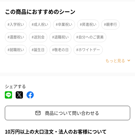
この商品におすすめのシーン
#入学祝い
#成人祝い
#卒業祝い
#昇進祝い
#親孝行
#還暦祝い
#送別会
#退職祝い
#自分へのご褒美
#就職祝い
#誕生日
#敬老の日
#ホワイトデー
#バレンタイン
#クリスマス
#記念日
#お祝い
#父の日
#母の日
#義母
#妹
#姉
#息子
#娘
#姪
#甥
シェアする
#部下男性
#部下女性
#義父
#兄
#取引先男性
#取引先女性
#親戚男性
#親戚女性
#小学生高学年の女の子
商品について問い合わせる
#男子中学生
#女子中学生
#男子高校生
#女子高校生
#祖母
#彼氏
#女友達
#男友達
#男性
#女性
#夫
人気のNEKOハンカチシリーズにクリスマス限定のスペシャルパッ
10万円以上の大口注文・法人のお客様について