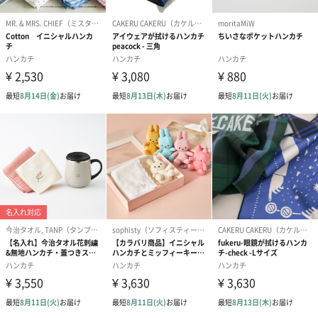
誕生日や結婚祝い・出産祝いなど、様々なシーンのメッセージカ
ードを同梱します。
メッセージカードや封筒のデザインは一部変更する場合がありま
す。
写真付きメッセージカ
写真付きメッセージカ
【誕生日】Hap
ード（680円）
ード（Thank you）ピ
Birthday ホ
ンク（680円）
刷なし）（11
生花
生花のブーケを同梱します。
※9-15時にご注文いただく場合、最短のお届け可能日が通常より