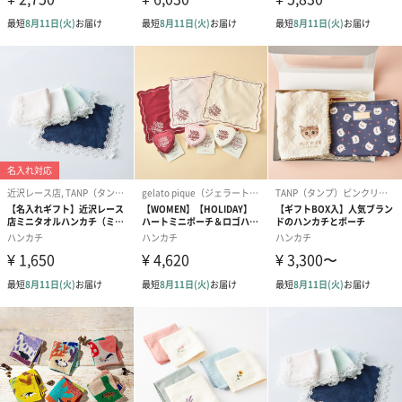
MR.&MRS .CHIEFから、人生のささやかな一瞬をともに過ごしたく
なる、
そんなハンカチをお届けします。
商品詳細情報
素材
表：ポリエステル70％、ナイロン30％
（とても肌触りが良く、吸収性、速乾性に優れたマイ
クロファイバーボア素材を使用）
裏：綿100％
（イメージに合わせたチェックやストライプの先染め
の織りの生地等を使用）
商品本体サイ
縦23cm×横23cm
ズ
パッケージサ
幅75mm×奥行き75mm×高さ75mm
イズ