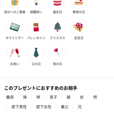
自分へのご褒美
就職祝い
誕生日
敬老の日
ホワイトデー
バレンタイン
クリスマス
記念日
お祝い
父の日
母の日
このプレゼントにおすすめのお相手
義母
妹
姉
息子
娘
姪
甥
部下男性
部下女性
義父
兄