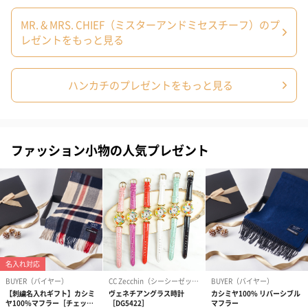
も1日遅くなります。
MR. & MRS. CHIEF（ミスターアンドミセスチーフ）のプ
レゼントをもっと見る
ハンカチのプレゼントをもっと見る
ファッション小物の人気プレゼント
シーズンブーケ（ひま
ブーケ（ホワイトグリ
ブーケ（ピン
わり）（1,880円）
ーン）（1,650円）
（1,650円）
ドライフラワー・プリザーブドフラワー
自然のお花で作ったドライフラワー・プリザーブドフラワーを同
梱します。
一部花材が写真と異なる場合がございます。予めご了承くださ
い。パッケージに入れてお届けします。