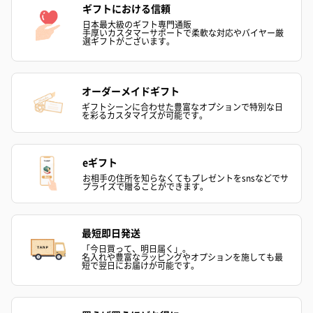
ギフトにおける信頼
日本最大級のギフト専門通販
手厚いカスタマーサポートで柔軟な対応やバイヤー厳
選ギフトがございます。
オーダーメイドギフト
ギフトシーンに合わせた豊富なオプションで特別な日
を彩るカスタマイズが可能です。
いぶりがっことチーズ
ごろっとうまみ チーズ
しょっつるナッ
のオイル漬（981円）
のオイル漬（塩麹&レモ
円）
ン）（981円）
eギフト
お相手の住所を知らなくてもプレゼントをsnsなどでサ
プライズで贈ることができます。
最短即日発送
「今日買って、明日届く」。
名入れや豊富なラッピングやオプションを施しても最
短で翌日にお届けが可能です。