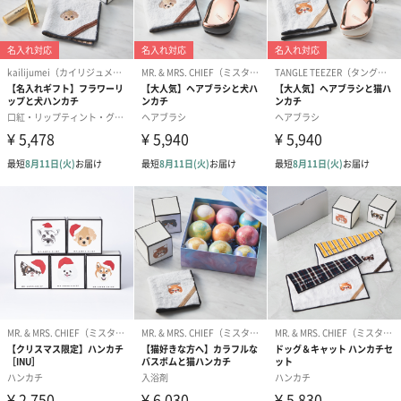
I will always be there for you.
幸せなときも、泣きそうなときも、あなたとともに。
いつの日か、大人の”身だしなみ”と呼ばれるようになったハンカ
チ。
そして、わたしたちは思うのです。
だれもが子供のころに教えられた「人にやさしく」という言葉。
ハンカチはそんな想いを、いつもひとの近くで、温めてきまし
た。
あなたが泣いているとき、優しさを届けられるように。
そんな懐かしくてくすぐったい優しさを贈りものにしませんか。