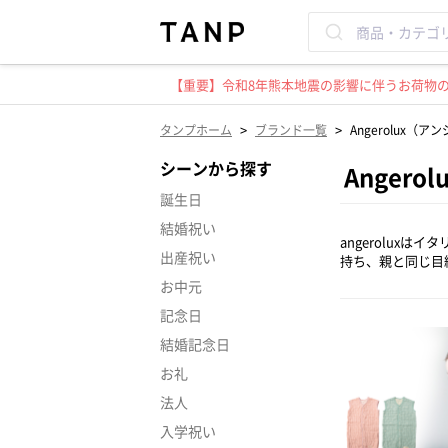
【重要】令和8年熊本地震の影響に伴うお荷物のお
>
>
タンプホーム
ブランド一覧
Angerolux（
シーンから探す
Anger
誕生日
結婚祝い
angerolux
出産祝い
持ち、親と同じ目
お中元
記念日
結婚記念日
お礼
法人
入学祝い