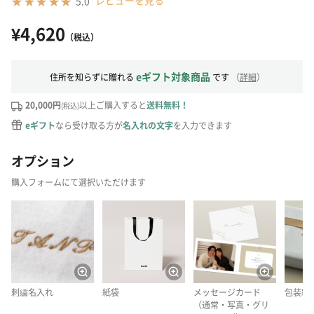
レビューを見る
5.0
¥4,620
（税込）
eギフト対象商品
住所を知らずに贈れる
です
（
詳細
）
20,000円
以上ご購入すると
送料無料！
(税込)
eギフト
なら受け取る方が
名入れの文字
を入力できます
オプション
購入フォームにて選択いただけます
刺繍名入れ
紙袋
メッセージカード
包装紙
（通常・写真・グリ