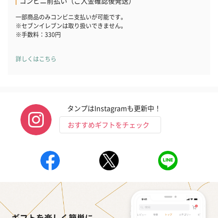
コンビニ前払い（ご入金確認後発送）
シーズンブーケ（ひま
ブーケ（ホワイトグリ
ブーケ（ピン
わり）（1,880円）
ーン）（1,650円）
（1,650円）
一部商品のみコンビニ支払いが可能です。
※セブンイレブンは取り扱いできません。
※手数料：330円
ドライフラワー・プリザーブドフラワー
詳しくはこちら
自然のお花で作ったドライフラワー・プリザーブドフラワーを同
梱します。
一部花材が写真と異なる場合がございます。予めご了承くださ
い。パッケージに入れてお届けします。
タンプはInstagramも更新中！
おすすめギフトをチェック
プリザーブドフラワー
プリザーブドフラワー
アミュレット 
ブーケ（ピンク）
ブーケ（ブルー）
ク）（1,500円
（2,580円）
（2,580円）