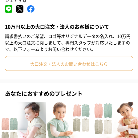
シェアする
お子さまの成長をパパやママと同じ目線で見守りたい、そんな想
いを持ったブランド「angerolux（アンジェロラックス）」から、
10万円以上の大口注文・法人のお客様について
柔らかな6重ガーゼでできた日本製のガーゼケットが届きました！
請求書払いのご希望、ロゴ等オリジナルデータの名入れ、10万円
新生児から使えるミニサイズで、出産祝いやお子さまのギフトに
以上の大口注文に関しまして、専門スタッフが対応いたしますの
最適です。
で、以下フォームよりお問い合わせください。
大口注文・法人のお問い合わせはこちら
いつも使っているガーゼケットがあればお子さまも安心です。
ベビーカーやチャイルドシートで使用しても地面に引きずった
り、車輪に巻き込む心配がありません。
おむつ替えシートとしても使える便利なサイズです。
あなたにおすすめのプレゼント
綿100％なので洗濯ができ、清潔に保てます。
優しい肌触りの日本製6重ガーゼ