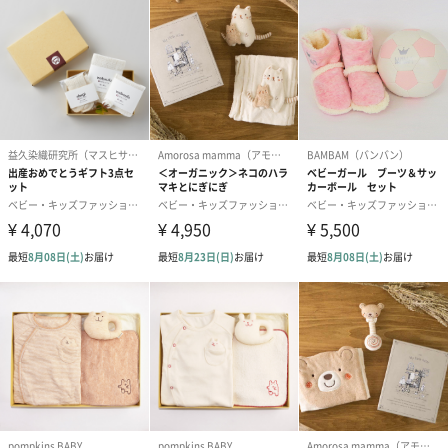
ママやパパと同じ目線で作るベビーブランド
「angerolux（アンジェロラックス）」は、イタリア語の
［angelo（天使）］とラテン語の［lux（光）］、2つの言葉を組
み合わせた造語です。
『天使のようなこどもたちの未来を照らす光』という意味を持っ
ています。
ママやパパと同じ目線でのものづくりを目標にこどもたちの未来
のために信頼ある製品を作りたいという想いが込められていま
す。
小さな水玉の中にさりげなくあしらった星は、そんな想いをのせ
た「angerolux（アンジェロラックス）」オリジナルのガーゼ生地
です。
デザインから色選びまで試行錯誤を重ねて完成しました。