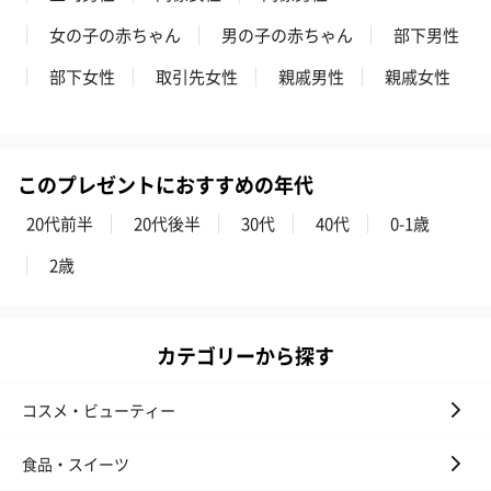
のし
女の子の赤ちゃん
男の子の赤ちゃん
部下男性
部下女性
取引先女性
親戚男性
親戚女性
このプレゼントにおすすめの年代
20代前半
20代後半
30代
40代
0-1歳
結婚祝い（御結婚御
出産祝い（御出産御
結婚内祝い（
祝）（110円）
祝）（110円）
（110円）
2歳
出産祝いちょい足しギフト
カテゴリーから探す
出産祝いギフトへの＋αにおすすめです。お母様にもお子様にも嬉
しいギフトオプションをご用意いたしました。
コスメ・ビューティー
商品と同梱してお届けいたします。
食品・スイーツ