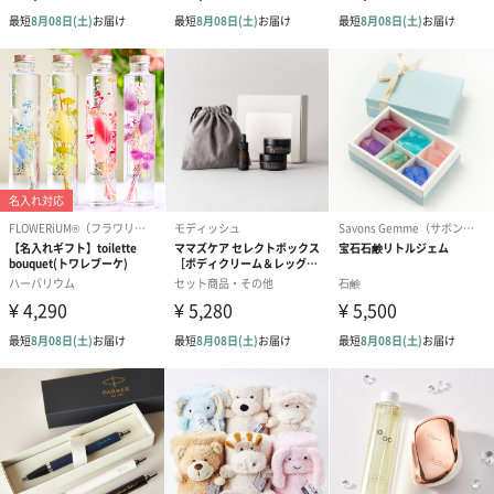
■洗濯により多少縮みますのでご注意ください。
■色移りの可能性がございます。洗濯時はご注意くださ
い。
※素材の特性上、洗濯により1～2.5％程縮みが発生し
ます。
商品オプション情報
刺繍名入れ
大切な方のお名前や記念日を刺繍でお入れします。
※ 写真は一例です。
※ 刺繍の仕上がり具合は、商品の素材・厚みにより個体差がある
場合がございます。予めご了承ください。（漢字、ひらがな・ピ
リオド不可）
※半角英字でご入力ください。また、文字は筆記体で刺繍される
ため、アルファベット大文字をご希望の場合は頭文字のみのご入
力をお願いします。