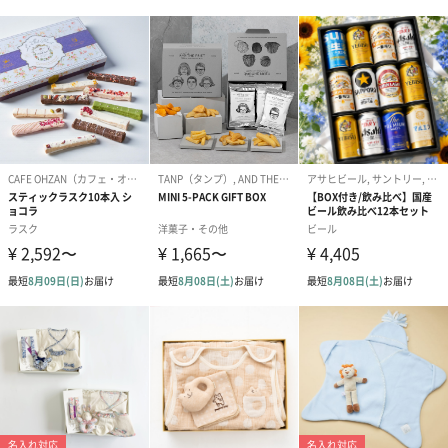
織物の産地である愛知県蒲郡市で生産
「angerolux（アンジェロラックス）」の6重ガーゼは、織物の産
地として有名な愛知県の東部、蒲郡市で生産しています。
蒲郡市は、江戸時代に三河国の一部として綿花栽培で栄え、明治
時代以降、西洋の技術を融合し「三河木綿」「三河縞」というブ
ランドを作り上げました。
伝統技術を継承しながら、「三河木綿」の製織技術を用いていま
す。
熟練の職人によって今日まで紡いだ「三河木綿」を使った6重ガー
ゼは、これまでの6重ガーゼを超えるふんわりやわらかで、とても
気持ちの良い肌触りです！
また、お子さまの肌に触れるものだからこそ、安心と信頼の日本
製が一番。
生地の生産はもちろん縫製に至るまで全て日本国内で行われてい
ます。