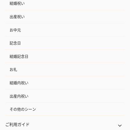
結婚祝い
紅茶・コーヒー・スイーツを同梱してお届けいたします。ギフト
への＋αにおすすめです。
出産祝い
お中元
記念日
結婚記念日
アールグレイ（HAPPY
アールグレイティー
フルーツティー
お礼
BIRTHDAY TO YOU）
（660円）
円）
（660円）
結婚内祝い
出産内祝い
その他のシーン
スイーツ
ご利用ガイド
スイーツを同梱してお届けいたします。ギフトへの＋αにおすすめ