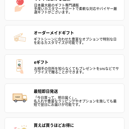
日本最大級のギフト専門通販
手厚いカスタマーサポートで柔軟な対応やバイヤー厳
選ギフトがございます。
あり（280円）
オーダーメイドギフト
ギフトシーンに合わせた豊富なオプションで特別な日
を彩るカスタマイズが可能です。
メッセージカード（通常・写真・グリーティング）
誕生日や結婚祝い・出産祝いなど、様々なシーンのメッセージカ
eギフト
ードを同梱します。
お相手の住所を知らなくてもプレゼントをsnsなどでサ
メッセージカードや封筒のデザインは一部変更する場合がありま
プライズで贈ることができます。
す。
最短即日発送
「今日買って、明日届く」。
名入れや豊富なラッピングやオプションを施しても最
短で翌日にお届けが可能です。
買えば買うほどお得に