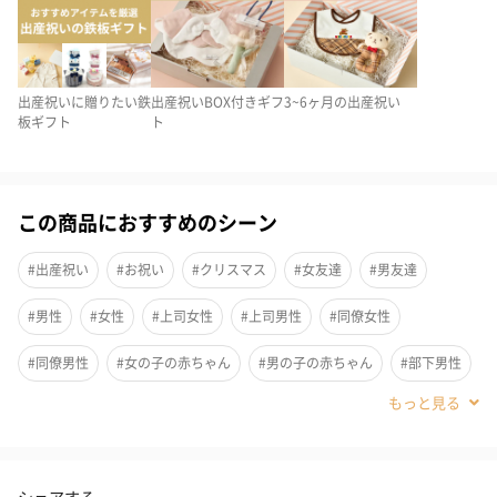
出産祝いに贈りたい鉄
出産祝いBOX付きギフ
3~6ヶ月の出産祝い
板ギフト
ト
この商品におすすめのシーン
#出産祝い
#お祝い
#クリスマス
#女友達
#男友達
#男性
#女性
#上司女性
#上司男性
#同僚女性
綿100%で柔らかな6重ガーゼでできた日本製のガーゼケットと赤
#同僚男性
#女の子の赤ちゃん
#男の子の赤ちゃん
#部下男性
ちゃんの手で握りやすい形の定番ラトル、子育て中大活躍する巾
着のセットが登場。
#部下女性
#取引先女性
#親戚男性
#親戚女性
#20代前半
#20代後半
#30代
#40代
#0-1歳
#2歳
6重ガーゼケット Sサイズ