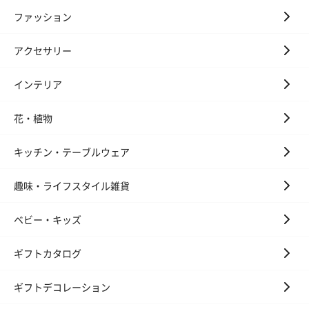
ファッション
アクセサリー
インテリア
絵本&うさぎ（ピンク）
ノンカフェインフルー
葉酸入りデカ
（2,702円）
ツティー（562円）
ヒー（875円）
花・植物
キッチン・テーブルウェア
ベビーグッズ
出産祝いギフトへの＋αにおすすめです。新生児〜1歳ごろまでの
趣味・ライフスタイル雑貨
赤ちゃん向けのアイテムをご用意しました。
商品と同梱してお届けいたします。
ベビー・キッズ
ギフトカタログ
ギフトデコレーション