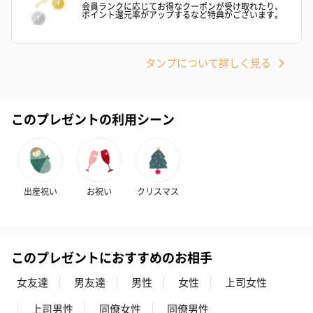
会員ランクに応じてお得なクーポンが受け取れたり、
写真付きメッセージカ
写真付きメッセージカ
【誕生日】Hap
ポイント還元率がアップするなど特典がございます。
ード（680円）
ード（Thank you）ピ
Birthday ホ
ンク（680円）
刷なし）（11
タンプについて詳しく見る
包装紙
このプレゼントの利用シーン
ラッピングを施してお届けいたします。
出産祝い
お祝い
クリスマス
このプレゼントにおすすめのお相手
ゴールド（390円）
ピンク（390円）
グリーン（39
女友達
男友達
男性
女性
上司女性
上司男性
同僚女性
同僚男性