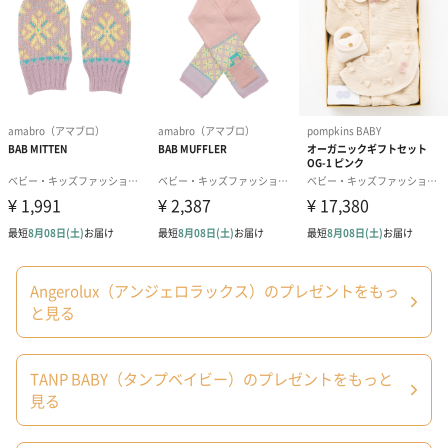
パステルカラーと柔らかいイラストが可愛い！そして内蓋にはメ
ッセージが。
「プレゼントを贈る人・受け取る人どちらも嬉しい気持ちになっ
てほしい」そんな思いが込められています。
舐めても安心
CE（ヨーロッパEU諸国共通の安全基準）を取得しています。
また食品衛生法をクリアした塗料を使用しているので、舐めても
Angerolux（アンジェロラックス）のプレゼントをもっ
安全。安心して遊ぶことができます。
と見る
TANP BABY（タンプベイビー）のプレゼントをもっと
選べるデザインは2種類
見る
●Bonbon Rattle-ボンボンラトル-