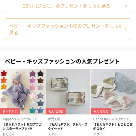
GENI（ジェニ）のプレゼントをもっと見る
キャンディーをイメージした楽しいデザイン。
ベビー・キッズファッション小物のプレゼントをもっと
お気に入りのキャンディーといつも一緒にカラコロカラコロ。優
見る
しい音色を奏でよう！
●Twinkle Star-ティンクルスター-
ベビー・キッズファッションの人気プレゼント
お星さまをイメージした楽しいデザイン。ティンクル ティンク
ル お星さま。
カタカタ にこにこ しあわせのまほうで みんな笑顔になぁ
れ！
タンプ限定巾着