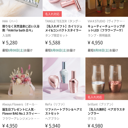
日本（愛知県）
対象年齢
【ラトル】
0.5歳以上
安全基準
【ラトル】
CE（ヨーロッパEU諸国共通の安全基準）取得
使用上の注意
【ガーゼケット】
点・使用方法
＜お手入れ方法＞
・液温40℃を限度とし、洗濯ネットを使用し洗濯機で
非常に弱い洗濯可。
・塩素系及び酸素系漂白剤の使用禁止。
・タンブル乾燥禁止。
・日陰の吊り干しが良い。
・アイロン禁止。
・ドライクリーニング禁止。
＜多重織ガーゼは大変デリケートな素材ですので、以
下の点に注意してのご使用をお願いいたします。＞
■生地の特性上、使用や洗濯時の摩擦によりほつれやす
く毛玉が発生する場合がございます。
■天然の綿糸を使用しているため、生地に黒の点々（綿
の葉や茎の残り）がございますが、洗濯を繰り返すこ
とで少しずつ取り除かれていきます。
■洗濯後は濡れたまま長時間放置せず、形を整えて直ち
に陰干ししてください。