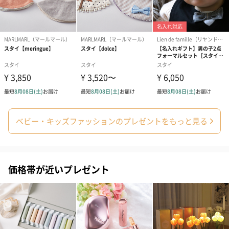
商品詳細情報
原材料
【ガーゼケット】
綿100％
【巾着】
コットン、ポリエステル
サイズ
【ガーゼケット】
本体：（約）500mm×700mm×10mm
外装：（約）285mm×220mm×20mm
【ラトル】
ベビー・キッズファッションのプレゼントをもっと見る
Twinkle Star-ティンクルスター-：縦100mm×横
86mm
Bonbon Rattle-ボンボンラトル-：縦97mm×横80mm
【巾着】
価格帯が近いプレゼント
幅260mm×高さ360mm
重さ/内容量
【ガーゼケット】
本体：（約）130g
全体：（約）133g
製造国
【ガーゼケット】