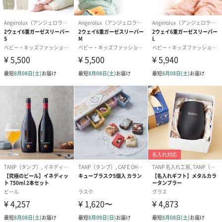
細かい織り目のガーゼと粗い織り目のガーゼを重ねて織り上げた6
重ガーゼ生地は、使うほどに空気を含みやわらかさを増します。
この空気の層は、横糸の太さを変えることによって生まれます
が、糸の太さが異なる織りは、糸調整が難しいため技術を要しま
す。
吸水性と保温性に優れた素材感
暑いときには、素早く汗を吸い取り発散させるので涼しく、寒い
ときには、ガーゼの間に空気を含むのであたたかい、1年を通して
快適に使える素材です。
また、お洗濯を繰り返すことでよりふんわりと肌馴染みが良くな
ります。
乾きやすい素材なので、毎日清潔に安心してお使いいただけま
す。