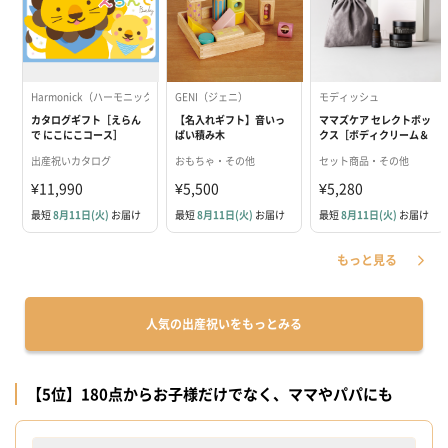
Harmonick（ハーモニック）
GENI（ジェニ）
モディッシュ
カタログギフト［えらん
【名入れギフト】音いっ
ママズケア セレクトボッ
で にこにこコース］
ぱい積み木
クス［ボディクリーム＆
レッグクリーム＆ボディ
出産祝いカタログ
おもちゃ・その他
セット商品・その他
オイル］
¥11,990
¥5,500
¥5,280
最短
8月11日(火)
お届け
最短
8月11日(火)
お届け
最短
8月11日(火)
お届け
もっと見る
人気の出産祝いをもっとみる
【5位】180点からお子様だけでなく、ママやパパにも