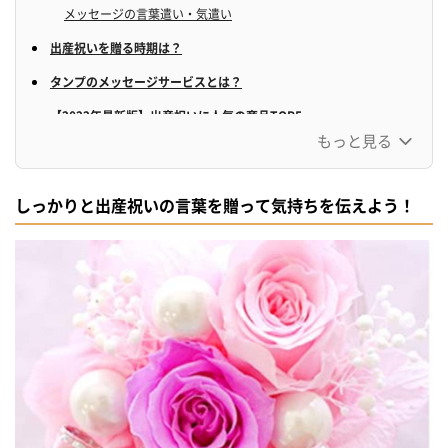
メッセージの言葉遣い・気遣い
出産祝いを贈る時期は？
タンプのメッセージサービスとは？
【2022年最新版】出産祝いに人気の商品TOP5
もっと見る
【5位】180点からお子様だけでなく、ママやパパにも
【4位】ワンランク上のおむつケーキ
しっかりと出産祝いの言葉を贈って気持ちを伝えよう！
【3位】ライナーノーツ170点以上から選べます！
【2位】肌に触れるものへ優しさを
【友人・同僚へ】大切な友人や同僚に贈ろう♪出産祝いのメッセー
ジ
友人・同僚へのメッセージ 文例1
友人・同僚へのメッセージ 文例2
友人・同僚へのメッセージ 文例3
【先輩・上司へ】職場や学校でお世話になっている方への出産祝い