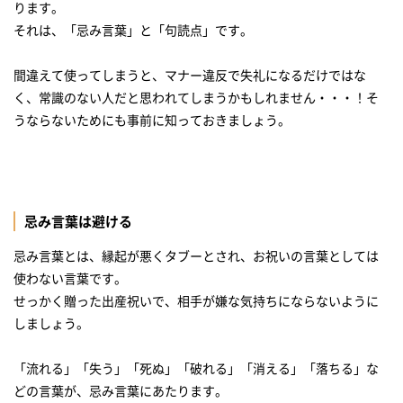
ります。
出産祝いのメッセージカードを手作りしたい方はコチラ！
それは、「忌み言葉」と「句読点」です。
レースのマスキングテープ
15色のカードセット（30枚・BOX入り
間違えて使ってしまうと、マナー違反で失礼になるだけではな
く、常識のない人だと思われてしまうかもしれません・・・！そ
出産祝いの素晴らしいメッセージに出会えましたか？
うならないためにも事前に知っておきましょう。
忌み言葉は避ける
忌み言葉とは、縁起が悪くタブーとされ、お祝いの言葉としては
使わない言葉です。
せっかく贈った出産祝いで、相手が嫌な気持ちにならないように
しましょう。
「流れる」「失う」「死ぬ」「破れる」「消える」「落ちる」な
どの言葉が、忌み言葉にあたります。