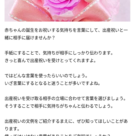
の言葉
先輩・上司へのメッセージ 文例1
先輩・上司へのメッセージ 文例2
赤ちゃんの誕生をお祝いする気持ちを言葉にして、出産祝いと一
先輩・上司へのメッセージ 文例3
緒に相手に届けませんか？
【後輩・部下へ】感謝を込めて。後輩・部下へ出産祝いのメッセー
ジ
手紙にすることで、気持ちが相手にしっかり伝わります。
きっと喜んで出産祝いを受けとってくれますよ。
後輩・部下へのメッセージ 文例1
後輩・部下へのメッセージ 文例2
ではどんな言葉を使ったらいいのでしょう。
後輩・部下へのメッセージ 文例3
いざ言葉にするとなると迷うことが多いですよね。
【兄弟・姉妹】毎日支えてくれる兄弟・姉妹へ贈る出産祝いの言葉
出産祝いを受け取る相手の立場に合わせて言葉を選びましょう。
兄弟・姉妹へのメッセージ 文例1
そうすることで相手に気持ちがちゃんと伝わるでしょう。
兄弟・姉妹へのメッセージ 文例2
出産祝いの文例をご紹介するまえに、ぜひ知ってほしいことがあ
兄弟・姉妹へのメッセージ 文例3
ります。
【パパになった男性】新米パパにあたたかなメッセージを届けよう
使ってはいけない言葉がありことをご存知でしょうか？