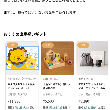
新しくパパになった男性へのメッセージ 文例1
まずは、贈ってはいけない言葉をご紹介します。
新しくパパになった男性へのメッセージ 文例2
新しくパパになった男性へのメッセージ 文例3
【２人目の時】ここが悩みどころ！2人目以降に贈る出産祝いの言
おすすめ出産祝いギフト
葉
２人目が生まれた時のメッセージ 文例1
1位
2位
3位
出産祝いが遅れた時のメッセージ 文例2
出産祝いが遅れた時のメッセージ 文例3
【遅れた時】遅れてしまった！そんなときに贈る出産祝いの言葉
出産祝いが遅れた時のメッセージ 文例1
Harmonick（ハーモニック）
GENI（ジェニ）
モディッシュ
カタログギフト［えらん
【名入れギフト】音いっ
ママズケア セレクトボッ
出産祝いが遅れた時のメッセージ 文例2
で にこにこコース］
ぱい積み木
クス［ボディクリーム＆
レッグクリーム＆ボディ
出産祝いが遅れた時のメッセージ 文例3
出産祝いカタログ
おもちゃ・その他
セット商品・その他
オイル］
¥11,990
¥5,500
¥5,280
【仕事関係者へ】仕事での知り合いにかしこまって贈る出産祝いの
言葉
最短
8月11日(火)
お届け
最短
8月11日(火)
お届け
最短
8月11日(火)
お届け