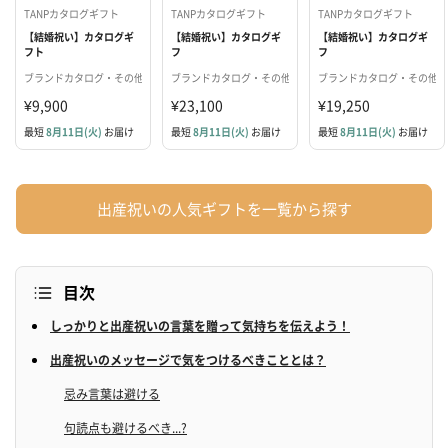
TANPカタログギフト
TANPカタログギフト
TANPカタログギフト
【結婚祝い】カタログギ
【結婚祝い】カタログギ
【結婚祝い】カタログギ
フト
フ
フ
"Wedding"【BLUE】
ト"Wedding"【CHAMPAGNE
ト"Wedding"【OLIVE】
ブランドカタログ・その他
ブランドカタログ・その他
ブランドカタログ・その他
GOLD】
¥9,900
¥23,100
¥19,250
最短
8月11日(火)
お届け
最短
8月11日(火)
お届け
最短
8月11日(火)
お届け
出産祝いの人気ギフトを一覧から探す
目次
しっかりと出産祝いの言葉を贈って気持ちを伝えよう！
出産祝いのメッセージで気をつけるべきこととは？
忌み言葉は避ける
句読点も避けるべき...?