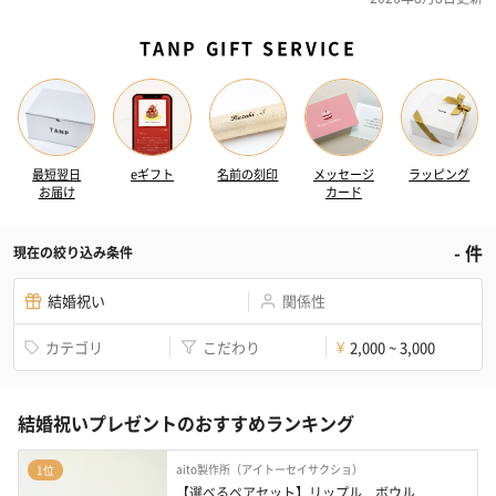
TANP GIFT SERVICE
最短翌日
eギフト
名前の刻印
メッセージ
ラッピング
お届け
カード
-
件
現在の絞り込み条件
結婚祝い
関係性
カテゴリ
こだわり
2,000 ~ 3,000
¥
結婚祝いプレゼントのおすすめランキング
aito製作所（アイトーセイサクショ）
1位
【選べるペアセット】リップル　ボウル