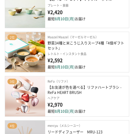
プレート・食器
¥2,420
最短
8月10日(月)
お届け
Maazel Maazel（マーゼルマーゼル）
2位
野菜34種と米こうじ入りスープ4種『4個ギフト
セット』
レトルト・インスタント食品
¥2,592
最短
8月10日(月)
お届け
ReFa（リファ）
3位
【お友達が色を選べる】リファハートブラシ - 
ReFa HEART BRUSH
ヘアケア
¥2,970
最短
8月10日(月)
お届け
mercyu（メルシーユー）
4位
リードディフューザー　MRU-123