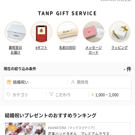
TANP GIFT SERVICE
最短翌日
eギフト
名前の刻印
メッセージ
ラッピング
お届け
カード
-
件
現在の絞り込み条件
結婚祝い
関係性
カテゴリ
こだわり
1,000 ~ 2,000
¥
結婚祝いプレゼントのおすすめランキング
MAXMATERIA（マックスマテリア）
1位
花束ハンドタオル　プレミアムクラス