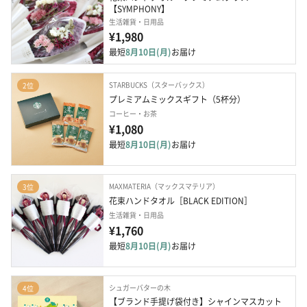
【SYMPHONY】
生活雑貨・日用品
¥1,980
最短
8月10日(月)
お届け
STARBUCKS（スターバックス）
2位
プレミアムミックスギフト（5杯分）
コーヒー・お茶
¥1,080
最短
8月10日(月)
お届け
MAXMATERIA（マックスマテリア）
3位
花束ハンドタオル［BLACK EDITION］
生活雑貨・日用品
¥1,760
最短
8月10日(月)
お届け
シュガーバターの木
4位
【ブランド手提げ袋付き】シャインマスカット 