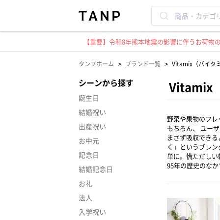
【重要】令和8年熊本地震の影響に伴うお荷物のお
>
>
タンプホーム
ブランド一覧
Vitamix（バイ
シーンから探す
Vitam
誕生日
結婚祝い
野菜や果物のフレッ
出産祝い
もちろん、 ユー
まさず吸収できるよ
お中元
く」というブレン
記念日
単に。慌ただしい
95年の歴史のな
結婚記念日
お礼
法人
入学祝い