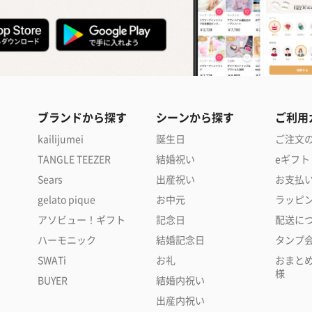
ブランドから探す
シーンから探す
ご利用
kailijumei
誕生日
ご注文
TANGLE TEEZER
結婚祝い
eギフト
Sears
出産祝い
お支払
gelato pique
お中元
ラッピ
アソビュー！ギフト
記念日
配送に
ハーモニック
結婚記念日
タンプ
SWATi
お礼
おまと
様
BUYER
結婚内祝い
出産内祝い