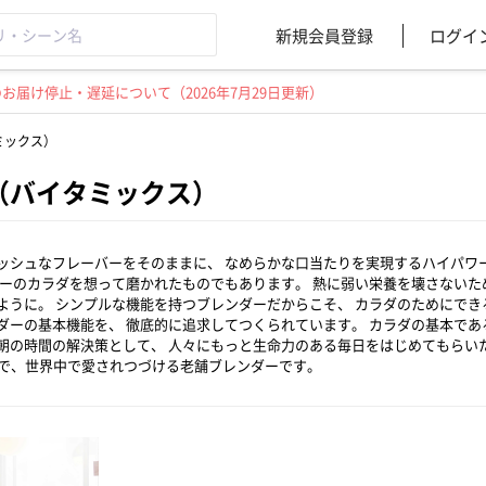
新規会員登録
ログイ
届け停止・遅延について（2026年7月29日更新）
タミックス）
ix（バイタミックス）
シュなフレーバーをそのままに、 なめらかな口当たりを実現するハイパワーブレ
ザーのカラダを想って磨かれたものでもあります。 熱に弱い栄養を壊さないた
うに。 シンプルな機能を持つブレンダーだからこそ、 カラダのためにできるこ
ダーの基本機能を、 徹底的に追求してつくられています。 カラダの基本であ
朝の時間の解決策として、 人々にもっと生命力のある毎日をはじめてもらいたい。
かで、世界中で愛されつづける老舗ブレンダーです。