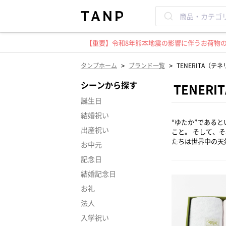
【重要】令和8年熊本地震の影響に伴うお荷物のお
>
>
タンプホーム
ブランド一覧
TENERITA（テ
シーンから探す
TENER
誕生日
結婚祝い
“ゆたか”である
出産祝い
こと。 そして、
たちは世界中の天
お中元
記念日
結婚記念日
お礼
法人
入学祝い