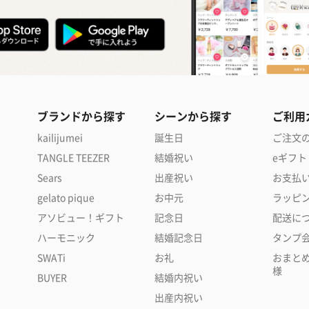
ブランドから探す
シーンから探す
ご利用
kailijumei
誕生日
ご注文
TANGLE TEEZER
結婚祝い
eギフト
Sears
出産祝い
お支払
gelato pique
お中元
ラッピ
アソビュー！ギフト
記念日
配送に
ハーモニック
結婚記念日
タンプ
SWATi
お礼
おまと
様
BUYER
結婚内祝い
出産内祝い