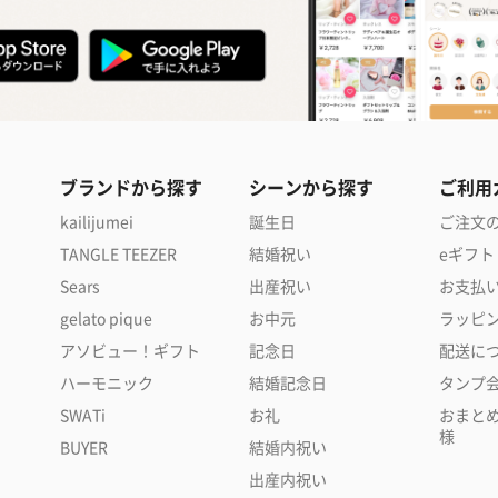
ブランドから探す
シーンから探す
ご利用
kailijumei
誕生日
ご注文
TANGLE TEEZER
結婚祝い
eギフト
Sears
出産祝い
お支払
gelato pique
お中元
ラッピ
アソビュー！ギフト
記念日
配送に
ハーモニック
結婚記念日
タンプ
SWATi
お礼
おまと
様
BUYER
結婚内祝い
出産内祝い