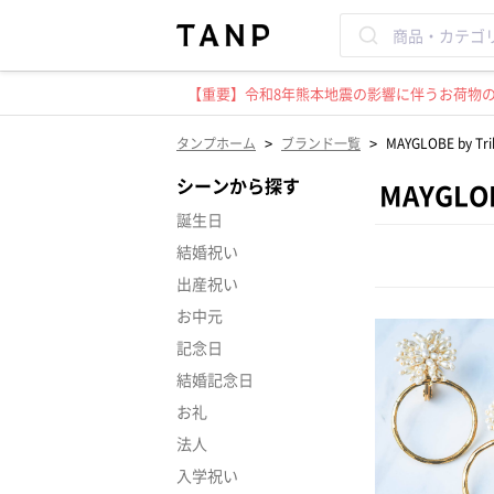
【重要】令和8年熊本地震の影響に伴うお荷物のお
>
>
タンプホーム
ブランド一覧
MAYGLOBE by
シーンから探す
MAYGL
誕生日
結婚祝い
出産祝い
お中元
記念日
結婚記念日
お礼
法人
入学祝い