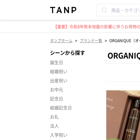
【重要】令和8年熊本地震の影響に伴うお荷物のお
>
>
タンプホーム
ブランド一覧
ORGANIQUE（
シーンから探す
ORGAN
誕生日
結婚祝い
出産祝い
お中元
記念日
結婚記念日
お礼
法人
入学祝い