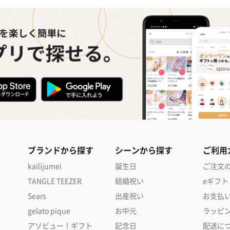
ブランドから探す
シーンから探す
ご利用
kailijumei
誕生日
ご注文
TANGLE TEEZER
結婚祝い
eギフト
Sears
出産祝い
お支払
gelato pique
お中元
ラッピ
アソビュー！ギフト
記念日
配送に