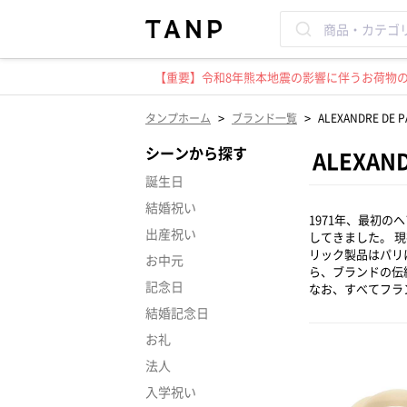
【重要】令和8年熊本地震の影響に伴うお荷物のお
>
>
タンプホーム
ブランド一覧
ALEXANDRE 
シーンから探す
ALEXA
誕生日
結婚祝い
1971年、最初
出産祝い
してきました。 
リック製品はパリ
お中元
ら、ブランドの伝
記念日
なお、すべてフラ
結婚記念日
お礼
法人
入学祝い