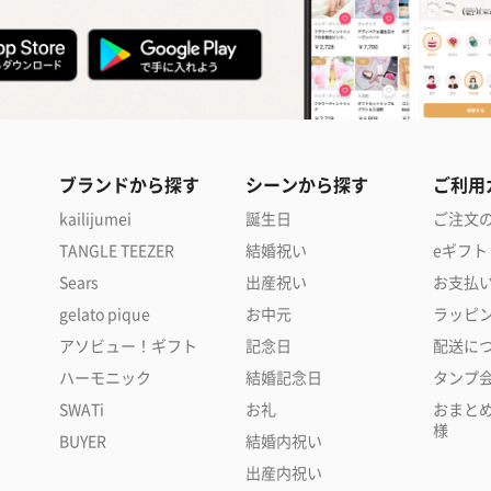
ブランドから探す
シーンから探す
ご利用
kailijumei
誕生日
ご注文
TANGLE TEEZER
結婚祝い
eギフト
Sears
出産祝い
お支払
gelato pique
お中元
ラッピ
アソビュー！ギフト
記念日
配送に
ハーモニック
結婚記念日
タンプ
SWATi
お礼
おまと
様
BUYER
結婚内祝い
出産内祝い