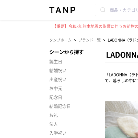
【重要】令和8年熊本地震の影響に伴うお荷物のお
>
>
タンプホーム
ブランド一覧
LADONNA（ラ
シーンから探す
LADON
誕生日
結婚祝い
「LADONNA
出産祝い
て、暮らしの中に
お中元
記念日
結婚記念日
お礼
法人
入学祝い