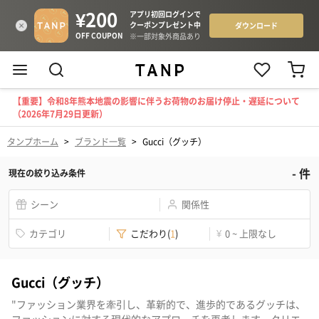
【重要】令和8年熊本地震の影響に伴うお荷物のお届け停止・遅延について
（2026年7月29日更新）
タンプホーム
>
ブランド一覧
>
Gucci（グッチ）
-
件
現在の絞り込み条件
シーン
関係性
カテゴリ
こだわり
(
1
)
¥
0 ~ 上限なし
Gucci（グッチ）
"ファッション業界を牽引し、革新的で、進歩的であるグッチは、