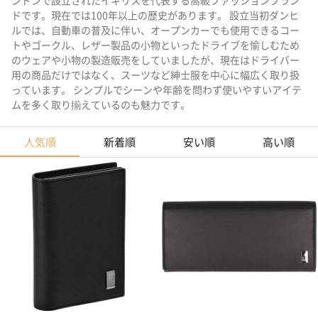
ンドンで設立されたイギリスを代表する高級ファッションブラン
ドです。現在では100年以上の歴史があります。 設立当初ダンヒ
ルでは、自動車の普及に伴い、オープンカーでも使用できるコー
トやゴークル、レザー製品の小物といったドライブを愉しむため
のウェアや小物の製造販売をしていましたが、現在はドライバー
用の商品だけではなく、スーツなど紳士服を中心に幅広く取り扱
っています。 シンプルでシーンや年齢を問わず使いやすいアイテ
ムを多く取り揃えているのも魅力です。
人気順
新着順
安い順
高い順