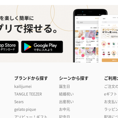
ブランドから探す
シーンから探す
ご利用
kailijumei
誕生日
ご注文
TANGLE TEEZER
結婚祝い
eギフト
Sears
出産祝い
お支払
gelato pique
お中元
ラッピ
アソビュー！ギフト
記念日
配送に