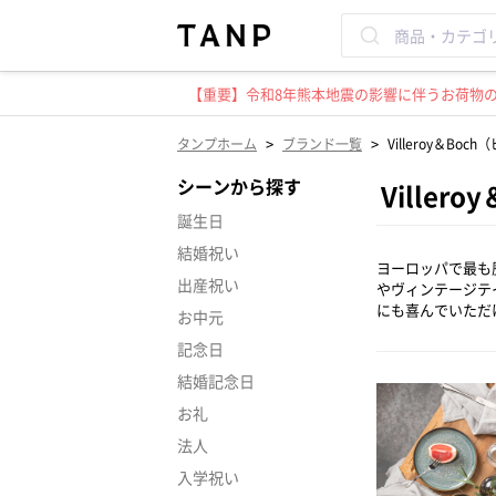
【重要】令和8年熊本地震の影響に伴うお荷物のお
>
>
タンプホーム
ブランド一覧
Villeroy＆Bo
シーンから探す
Ville
誕生日
結婚祝い
ヨーロッパで最も
出産祝い
やヴィンテージテ
にも喜んでいただ
お中元
記念日
結婚記念日
お礼
法人
入学祝い