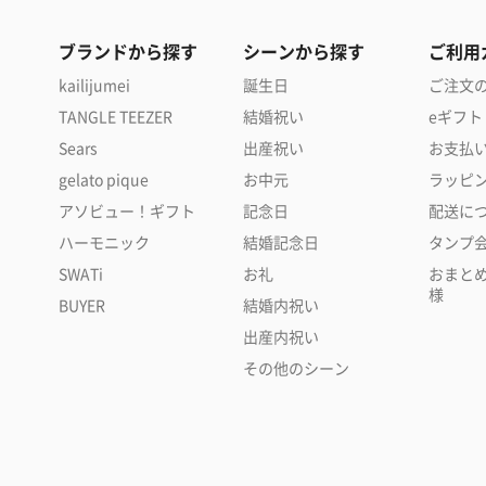
ブランドから探す
シーンから探す
ご利用
kailijumei
誕生日
ご注文
TANGLE TEEZER
結婚祝い
eギフト
Sears
出産祝い
お支払
gelato pique
お中元
ラッピ
アソビュー！ギフト
記念日
配送に
ハーモニック
結婚記念日
タンプ
SWATi
お礼
おまと
様
BUYER
結婚内祝い
出産内祝い
その他のシーン