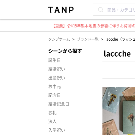
【重要】令和8年熊本地震の影響に伴うお荷物のお
>
>
タンプホーム
ブランド一覧
laccche（ラッシ
シーンから探す
laccc
誕生日
結婚祝い
出産祝い
お中元
記念日
結婚記念日
お礼
法人
入学祝い