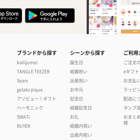
ブランドから探す
シーンから探す
ご利用
kailijumei
誕生日
ご注文
TANGLE TEEZER
結婚祝い
eギフト
Sears
出産祝い
お支払
gelato pique
お中元
ラッピ
アソビュー！ギフト
記念日
配送に
ハーモニック
結婚記念日
タンプ
SWATi
お礼
おまと
様
BUYER
結婚内祝い
出産内祝い