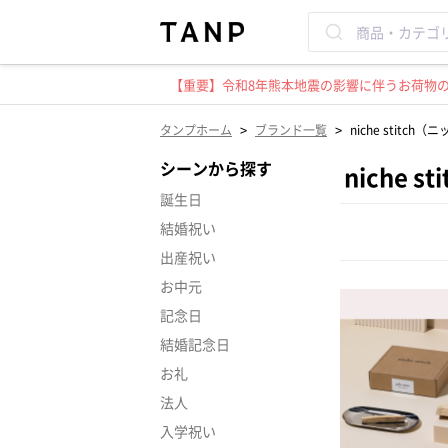
【重要】令和8年熊本地震の影響に伴うお荷物のお
>
>
タンプホーム
ブランド一覧
niche stitc
シーンから探す
niche 
誕生日
結婚祝い
出産祝い
お中元
記念日
結婚記念日
お礼
法人
入学祝い