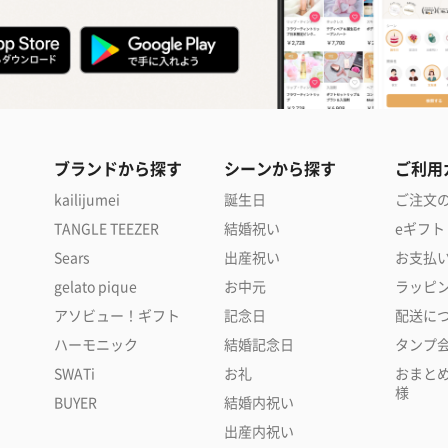
ブランドから探す
シーンから探す
ご利用
kailijumei
誕生日
ご注文
TANGLE TEEZER
結婚祝い
eギフト
Sears
出産祝い
お支払
gelato pique
お中元
ラッピ
アソビュー！ギフト
記念日
配送に
ハーモニック
結婚記念日
タンプ
SWATi
お礼
おまと
様
BUYER
結婚内祝い
出産内祝い